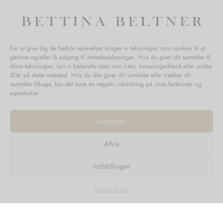
Mandag-Fredag: 11.00-17.30
Lørdag: 11.00-15.00
For at give dig de bedste oplevelser bruger vi teknologier som cookies til at
gemme og/eller få adgang til enhedsoplysninger. Hvis du giver dit samtykke til
SPØRGSMÅL WEBORDRE
disse teknologier, kan vi behandle data som f.eks. browsingadfærd eller unikke
ID'er på dette websted. Hvis du ikke giver dit samtykke eller trækker dit
BUTIK BETTINA BELTNER
samtykke tilbage, kan det have en negativ indvirkning på visse funktioner og
egenskaber.
Accepter
Afvis
Returnering
Indstillinger
Handelsvilkår
Persondata
Cookie Policy
©2023
Design'R'us