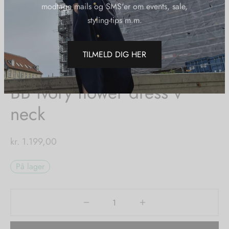
kundeklub
tröm
s
Ved at tilmelde dig kundeklubben, får du
10% RABAT ved første køb, og du vil
nalsin
ter
modtage mails og SMS'er om events, sale,
styling-tips m.m.
Forside
/
Shop
/
Tøj
/
Kjoler
/
BB ivory flower dress v neck
numb
BB ivory flower dress v
 Biz Copenhagen
shirts
TILMELD DIG HER
neck
e Schnoor
e
kr.
1.199,00
es from the atelier
ts
-50%
På lager
n Pioneers