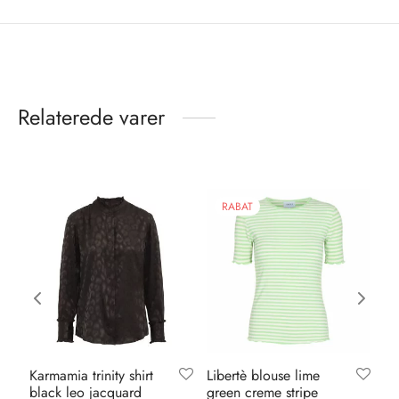
Relaterede varer
RABAT
Karmamia trinity shirt
Libertè blouse lime
Sh
black leo jacquard
green creme stripe
al