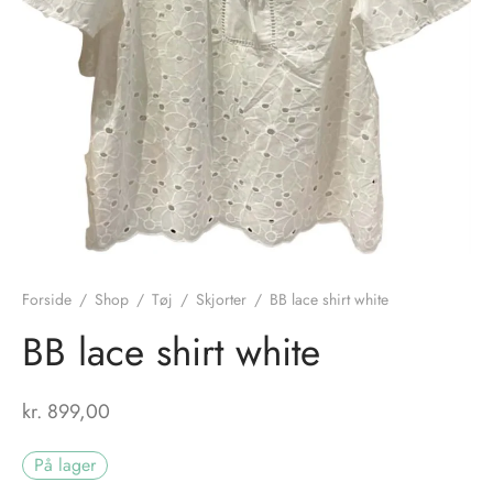
nhagen Shoes
igans
læder
ne Studios
er
ie
amia
r
eloo
Forside
/
Shop
/
Tøj
/
Skjorter
/
BB lace shirt white
té Essentiel
uits
BB lace shirt white
noer
kr.
899,00
o
r
På lager
 Cruz
rdele