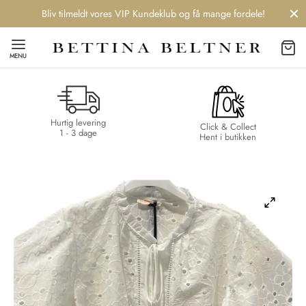
Bliv tilmeldt vores VIP Kundeklub og få mange fordele!
MENU
Hurtig levering
Back
Back
Back
Back
Click & Collect
1 - 3 dage
Hent i butikken
NDS
/ STYLES
 / STØVLER
ESSORIES
 DAY
re
er
uche
r
aler
edragt
ter
ker
nhagen Muse
er
er
r