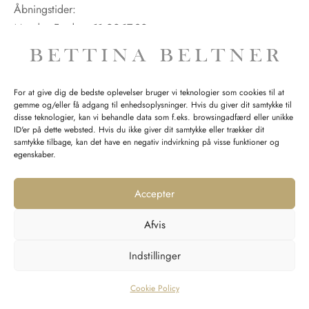
Åbningstider:
Mandag-Fredag: 11.00-17.30
Lørdag: 11.00-15.00
For at give dig de bedste oplevelser bruger vi teknologier som cookies til at
gemme og/eller få adgang til enhedsoplysninger. Hvis du giver dit samtykke til
SPØRGSMÅL WEBORDRE
disse teknologier, kan vi behandle data som f.eks. browsingadfærd eller unikke
ID'er på dette websted. Hvis du ikke giver dit samtykke eller trækker dit
BUTIK BETTINA BELTNER
samtykke tilbage, kan det have en negativ indvirkning på visse funktioner og
egenskaber.
Accepter
Afvis
Returnering
Indstillinger
Handelsvilkår
Persondata
Cookie Policy