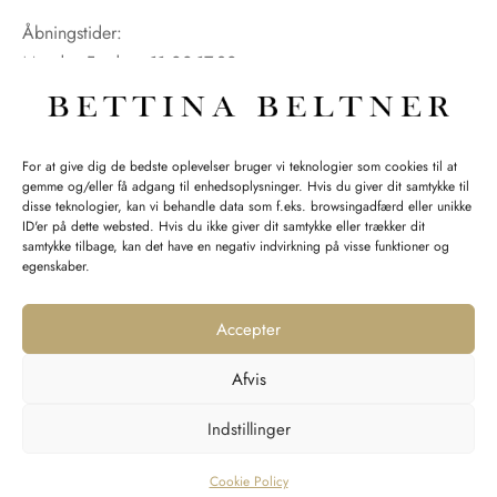
Åbningstider:
Mandag-Fredag: 11.00-17.30
Lørdag: 11.00-15.00
For at give dig de bedste oplevelser bruger vi teknologier som cookies til at
gemme og/eller få adgang til enhedsoplysninger. Hvis du giver dit samtykke til
SPØRGSMÅL WEBORDRE
disse teknologier, kan vi behandle data som f.eks. browsingadfærd eller unikke
ID'er på dette websted. Hvis du ikke giver dit samtykke eller trækker dit
BUTIK BETTINA BELTNER
samtykke tilbage, kan det have en negativ indvirkning på visse funktioner og
egenskaber.
Accepter
Afvis
Returnering
Indstillinger
Handelsvilkår
Persondata
Cookie Policy