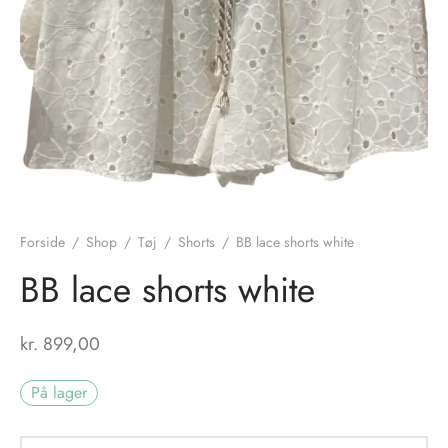
nhagen Shoes
igans
læder
ne Studios
er
ie
amia
r
eloo
Forside
/
Shop
/
Tøj
/
Shorts
/
BB lace shorts white
BB lace shorts white
té Essentiel
uits
noer
kr.
899,00
o
r
På lager
 Cruz
rdele