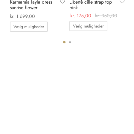
Karmamia layla dress
Libertè cille strap top
Ka
sunrise flower
pink
bl
kr.
175,00
kr.
350,00
kr.
1.699,00
kr.
Dette
Dette
Vælg muligheder
Vælg muligheder
T
vare
vare
har
har
flere
flere
varianter.
ter.
varianter.
Mulighedern
hederne
Mulighederne
kan
kan
vælges
s
vælges
på
på
varesiden
iden
varesiden