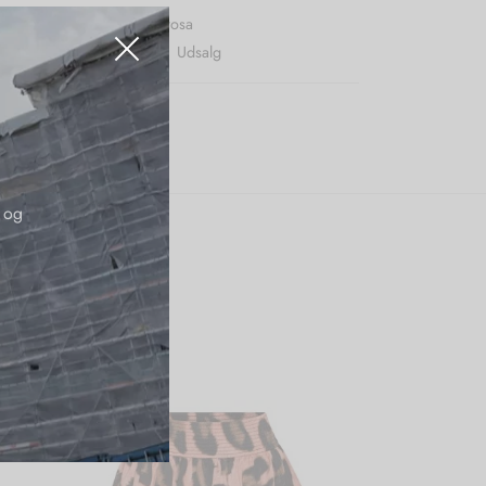
r (SKU):
Bbtanktopstriperosa
:
BB
,
Nye Varer
,
Toppe
,
Udsalg
 og