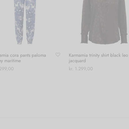
amia cora pants paloma
Karmamia trinity shirt black leo
ey maritime
jacquard
299,00
kr.
1.299,00
Dette
Dette
 muligheder
Vælg muligheder
vare
vare
har
har
flere
flere
varianter.
varianter.
Mulighederne
Mulighederne
kan
kan