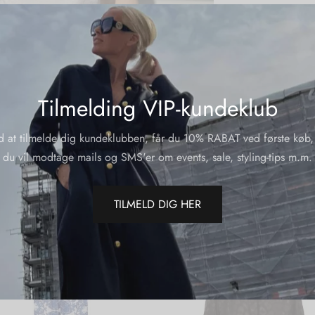
Varenumme
Kategorier
Del
Tilmelding VIP-kundeklub
d at tilmelde dig kundeklubben, får du 10% RABAT ved første køb,
du vil modtage mails og SMS'er om events, sale, styling-tips m.m.
TILMELD DIG HER