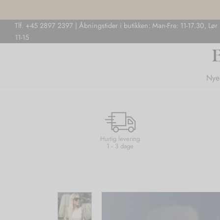
Tlf. +45 2897 2397 | Åbningstider i butikken: Man-Fre: 11-17.30, Lør
11-15
Nye
Hurtig levering
1 - 3 dage