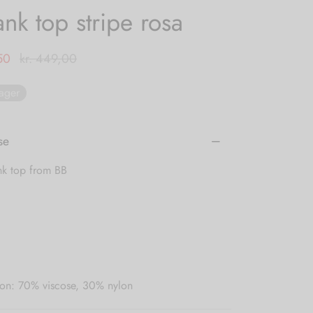
ank top stripe rosa
50
kr.
449,00
lager
se
nk top from BB
on: 70% viscose, 30% nylon