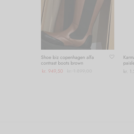
Shoe biz copenhagen alfa
Karm
contrast boots brown
paisl
kr.
949,50
kr.
1.899,00
kr.
1.
Dette
Vælg muligheder
Vælg
vare
har
flere
varianter.
Mulighederne
kan