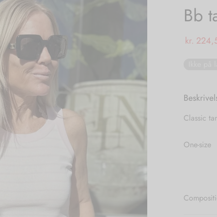
Bb t
kr.
224,
Ikke på 
Beskrivel
Classic ta
One-size
Compositi