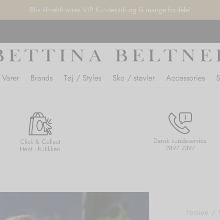
Bliv tilmeldt vores VIP Kundeklub og få mange fordele!
 Varer
Brands
Tøj / Styles
Sko / støvler
Accessories
Dansk kundeservice
Click & Collect
2897 2397
Hent i butikken
Forside
/