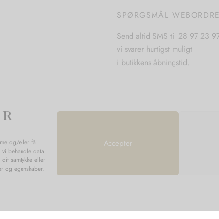
vælges
vælges
SPØRGSMÅL WEBORDR
på
på
varesiden
varesiden
Send altid SMS til 28 97 23 9
vi svarer hurtigst muligt
i butikkens åbningstid.
mme og/eller få
Accepter
n vi behandle data
 dit samtykke eller
ner og egenskaber.