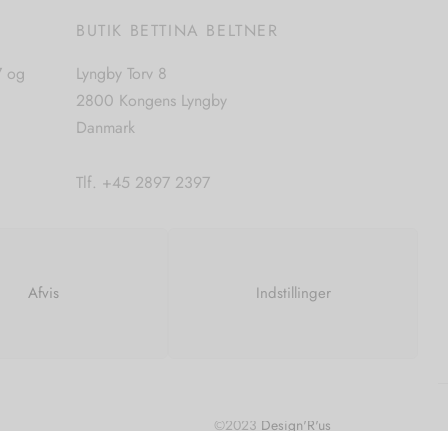
E
BUTIK BETTINA BELTNER
7 og
Lyngby Torv 8
2800 Kongens Lyngby
Danmark
Tlf. +45 2897 2397
CVR. nr. 42483397
Afvis
Indstillinger
©2023
Design'R'us