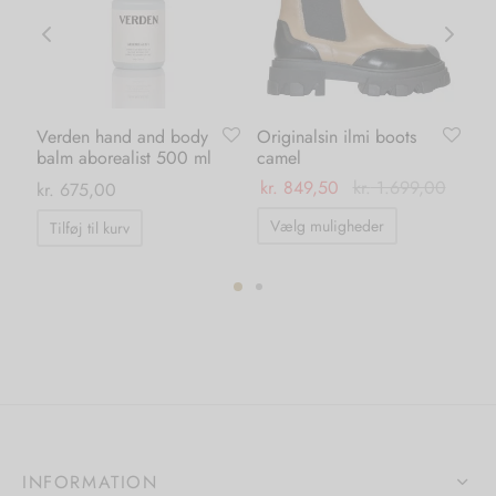
Verden hand and body
Originalsin ilmi boots
No
balm aborealist 500 ml
camel
bo
kr.
849,50
kr.
1.699,00
kr
kr.
675,00
Dette
Vælg muligheder
Tilføj til kurv
vare
har
flere
ter.
varianter.
hederne
Mulighedern
kan
s
vælges
på
INFORMATION
iden
varesiden