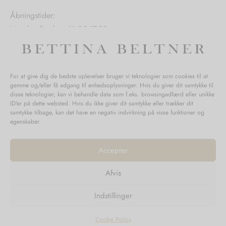
Åbningstider:
Mandag-Fredag: 11.00-17.30
Lørdag: 11.00-15.00
For at give dig de bedste oplevelser bruger vi teknologier som cookies til at
gemme og/eller få adgang til enhedsoplysninger. Hvis du giver dit samtykke til
SPØRGSMÅL WEBORDRE
disse teknologier, kan vi behandle data som f.eks. browsingadfærd eller unikke
ID'er på dette websted. Hvis du ikke giver dit samtykke eller trækker dit
BUTIK BETTINA BELTNER
samtykke tilbage, kan det have en negativ indvirkning på visse funktioner og
egenskaber.
Accepter
Afvis
Returnering
Indstillinger
Handelsvilkår
Persondata
Cookie Policy