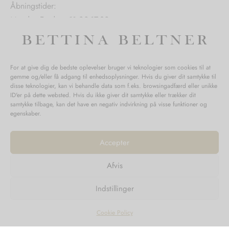
Åbningstider:
Mandag-Fredag: 11.00-17.30
Lørdag: 11.00-15.00
For at give dig de bedste oplevelser bruger vi teknologier som cookies til at
gemme og/eller få adgang til enhedsoplysninger. Hvis du giver dit samtykke til
SPØRGSMÅL WEBORDRE
disse teknologier, kan vi behandle data som f.eks. browsingadfærd eller unikke
ID'er på dette websted. Hvis du ikke giver dit samtykke eller trækker dit
BUTIK BETTINA BELTNER
samtykke tilbage, kan det have en negativ indvirkning på visse funktioner og
egenskaber.
Accepter
Afvis
Returnering
Indstillinger
Handelsvilkår
Persondata
Cookie Policy