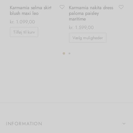
Karmamia selma skirt
Karmamia nakita dress
Ve
blush maxi leo
paloma paisley
wa
maritime
ml
kr.
1.099,00
kr.
1.599,00
kr.
Tilføj til kurv
Dette
Vælg muligheder
T
vare
har
flere
varianter.
Mulighedern
kan
vælges
på
varesiden
INFORMATION