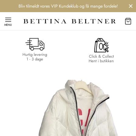
Bliv tilmeldt vores VIP Kundeklub og få mange fordele!
MENU
Hurtig levering
Back
Back
Back
Back
Click & Collect
1 - 3 dage
Hent i butikken
NDS
/ STYLES
 / STØVLER
ESSORIES
 DAY
re
er
uche
r
aler
edragt
ter
ker
nhagen Muse
er
er
r