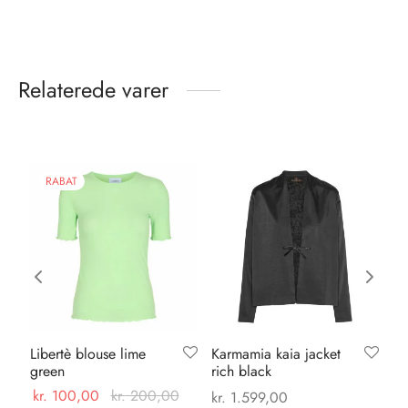
Relaterede varer
RABAT
Libertè blouse lime
Karmamia kaia jacket
Lo
green
rich black
sil
kr.
100,00
kr.
200,00
kr
kr.
1.599,00