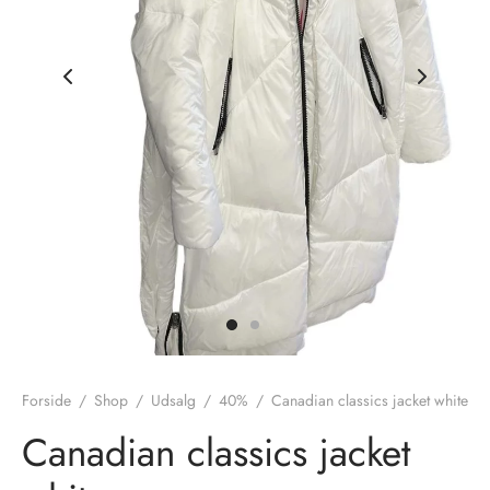
nhagen Shoes
igans
læder
ne Studios
er
ie
amia
r
eloo
té Essentiel
uits
noer
Forside
/
Shop
/
Udsalg
/
40%
/
Canadian classics jacket white
o
r
Canadian classics jacket
 Cruz
rdele