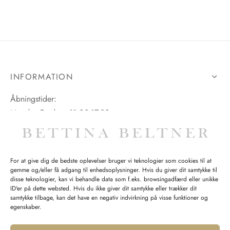
INFORMATION
Åbningstider:
Mandag-Fredag: 11.00-17.30
Lørdag: 11.00-15.00
For at give dig de bedste oplevelser bruger vi teknologier som cookies til at
gemme og/eller få adgang til enhedsoplysninger. Hvis du giver dit samtykke til
SPØRGSMÅL WEBORDRE
disse teknologier, kan vi behandle data som f.eks. browsingadfærd eller unikke
ID'er på dette websted. Hvis du ikke giver dit samtykke eller trækker dit
BUTIK BETTINA BELTNER
samtykke tilbage, kan det have en negativ indvirkning på visse funktioner og
egenskaber.