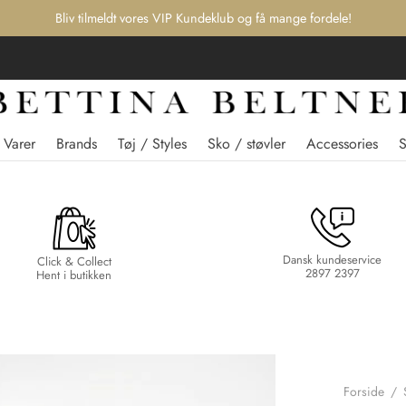
Bliv tilmeldt vores VIP Kundeklub og få mange fordele!
 Varer
Brands
Tøj / Styles
Sko / støvler
Accessories
Dansk kundeservice
Click & Collect
2897 2397
Hent i butikken
Forside
/