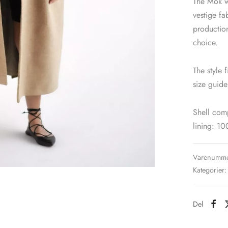
The Mok wo
vestige f
production
choice.
The style 
size guid
Shell com
lining: 1
Varenumme
Kategorier
Del