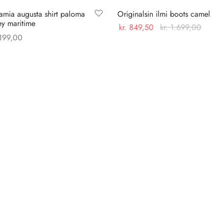
amia augusta shirt paloma
Originalsin ilmi boots camel
ey maritime
kr.
849,50
kr.
1.699,00
199,00
Dette
Vælg muligheder
Dette
 muligheder
vare
vare
har
har
flere
flere
varianter.
varianter.
Mulighederne
Mulighederne
kan
kan
vælges
vælges
på
på
varesiden
varesiden