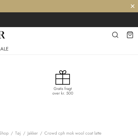
SALE
Gratis fragt
over kr. 500
Shop
/
Tøj
/
Jakker
/
Crowd cph mok wool coat latte