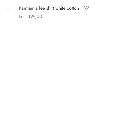
Karmamia lee shirt white cotton
kr.
1.199,00
Dette
Vælg muligheder
vare
har
flere
varianter.
Mulighederne
kan
vælges
på
varesiden