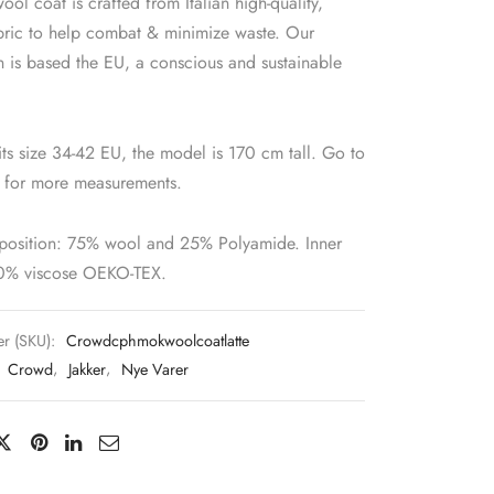
ol coat is crafted from Italian high-quality,
abric to help combat & minimize waste. Our
 is based the EU, a conscious and sustainable
fits size 34-42 EU, the model is 170 cm tall. Go to
e for more measurements.
position: 75% wool and 25% Polyamide. Inner
00% viscose OEKO-TEX.
r (SKU):
Crowdcphmokwoolcoatlatte
:
Crowd
,
Jakker
,
Nye Varer