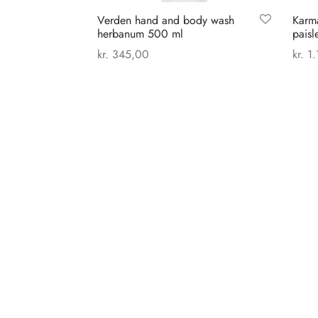
Verden hand and body wash
Karm
herbanum 500 ml
paisl
kr.
345,00
kr.
1.
Tilføj til kurv
Vælg