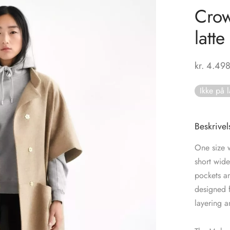
Crow
latte
kr.
4.498
Ikke på 
Beskrivel
One size 
short wide
pockets an
designed f
layering 