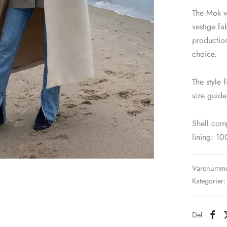
The Mok wo
vestige f
production
choice.
The style 
size guid
Shell com
lining: 1
Varenumme
Kategorier
Del