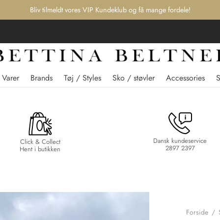
Bliv tilmeldt vores VIP Kundeklub og få mange fordele!
 Varer
Brands
Tøj / Styles
Sko / støvler
Accessories
Dansk kundeservice
Click & Collect
2897 2397
Hent i butikken
Forside
/