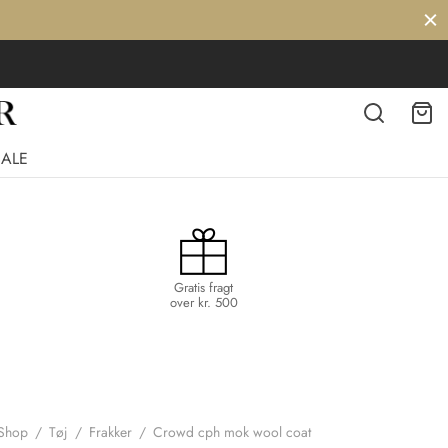
SALE
Gratis fragt
over kr. 500
Shop
/
Tøj
/
Frakker
/
Crowd cph mok wool coat