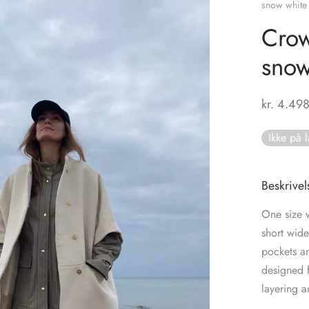
snow white
Crow
snow
kr.
4.498
Ikke på 
Beskrivel
One size 
short wide
pockets an
designed f
layering 