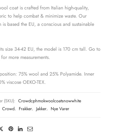
ol coat is crafted from Italian high-quality,
abric to help combat & minimize waste. Our
 is based the EU, a conscious and sustainable
fits size 34-42 EU, the model is 170 cm tall. Go to
e for more measurements.
position: 75% wool and 25% Polyamide. Inner
00% viscose OEKO-TEX.
r (SKU):
Crowdcphmokwoolcoatsnowwhite
:
Crowd
,
Frakker
,
Jakker
,
Nye Varer