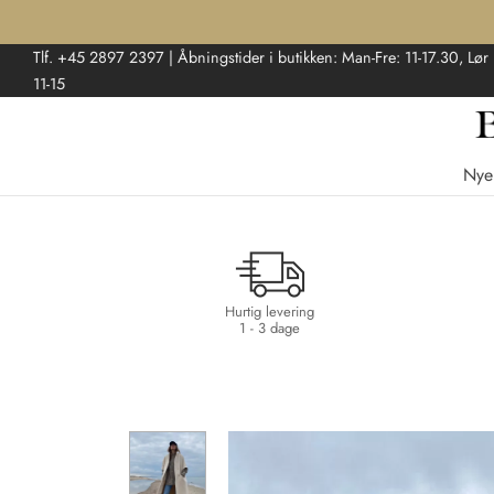
Tlf. +45 2897 2397 | Åbningstider i butikken: Man-Fre: 11-17.30, Lør
11-15
Nye
Hurtig levering
1 - 3 dage