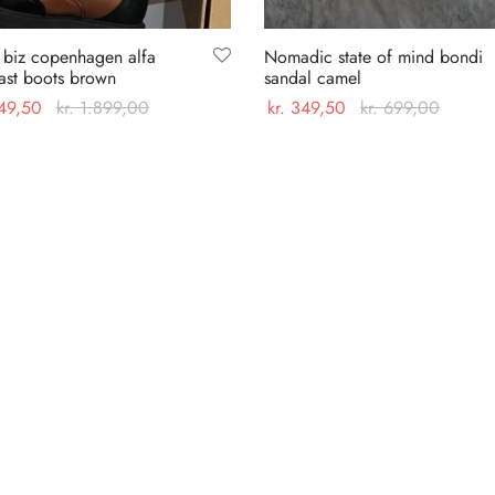
 biz copenhagen alfa
Nomadic state of mind bondi
ast boots brown
sandal camel
49,50
kr.
1.899,00
kr.
349,50
kr.
699,00
Dette
Dette
 muligheder
Vælg muligheder
vare
vare
har
har
flere
flere
varianter.
varianter.
Mulighederne
Mulighederne
kan
kan
vælges
vælges
på
på
varesiden
varesiden