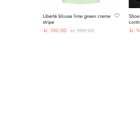
Libertè blouse lime green creme
Shoe
stripe
contr
kr.
100,00
kr.
200,00
kr.
9
Dette
Vælg muligheder
Vælg
vare
har
flere
varianter.
Mulighederne
kan
vælges
på
varesiden