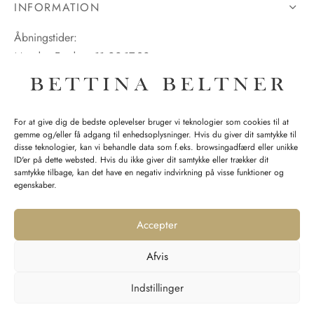
INFORMATION
Åbningstider:
Mandag-Fredag: 11.00-17.30
Lørdag: 11.00-15.00
For at give dig de bedste oplevelser bruger vi teknologier som cookies til at
gemme og/eller få adgang til enhedsoplysninger. Hvis du giver dit samtykke til
SPØRGSMÅL WEBORDRE
disse teknologier, kan vi behandle data som f.eks. browsingadfærd eller unikke
ID'er på dette websted. Hvis du ikke giver dit samtykke eller trækker dit
BUTIK BETTINA BELTNER
samtykke tilbage, kan det have en negativ indvirkning på visse funktioner og
egenskaber.
Accepter
Afvis
Returnering
Indstillinger
Handelsvilkår