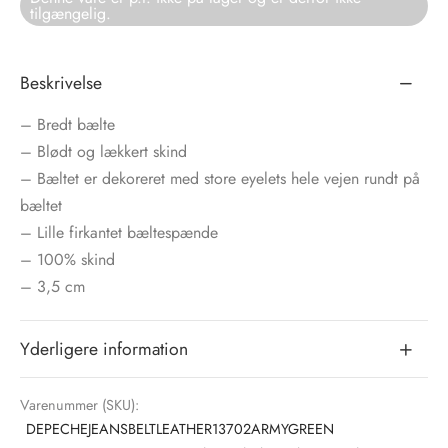
tilgængelig.
tröm
s
Beskrivelse
nalsin
ter
– Bredt bælte
numb
– Blødt og lækkert skind
– Bæltet er dekoreret med store eyelets hele vejen rundt på
 Biz Copenhagen
shirts
bæltet
– Lille firkantet bæltespænde
e Schnoor
e
– 100% skind
– 3,5 cm
es from the atelier
ts
-50%
n Pioneers
Yderligere information
Varenummer (SKU):
DEPECHEJEANSBELTLEATHER13702ARMYGREEN