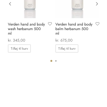
Verden hand and body
Verden hand and body
Ka
wash herbanum 500
balm herbanum 500
bl
ml
ml
kr.
kr.
345,00
kr.
675,00
Tilføj til kurv
Tilføj til kurv
ter.
hederne
s
iden