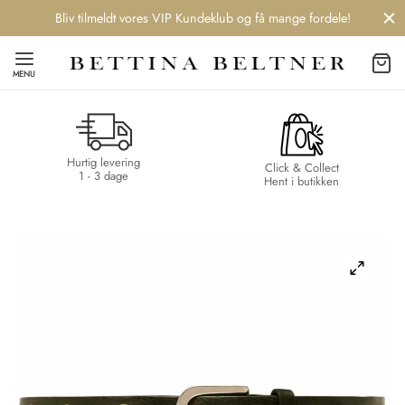
Bliv tilmeldt vores VIP Kundeklub og få mange fordele!
MENU
Hurtig levering
Back
Back
Back
Back
Click & Collect
1 - 3 dage
Hent i butikken
NDS
/ STYLES
 / STØVLER
ESSORIES
 DAY
re
er
uche
r
aler
edragt
ter
ker
nhagen Muse
er
er
r