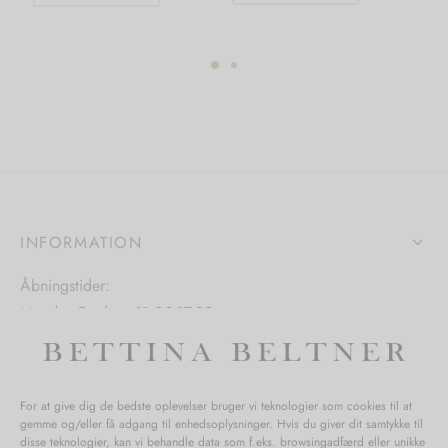
vare
vare
har
har
flere
flere
varianter.
varianter.
ter.
Mulighedern
Mulighederne
hederne
kan
kan
vælges
vælges
s
på
på
varesiden
varesiden
INFORMATION
iden
Åbningstider:
Mandag-Fredag: 11.00-17.30
Lørdag: 11.00-15.00
For at give dig de bedste oplevelser bruger vi teknologier som cookies til at
gemme og/eller få adgang til enhedsoplysninger. Hvis du giver dit samtykke til
SPØRGSMÅL WEBORDRE
disse teknologier, kan vi behandle data som f.eks. browsingadfærd eller unikke