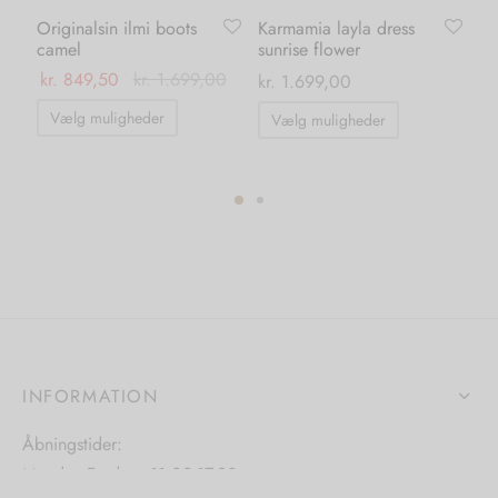
Originalsin ilmi boots
Karmamia layla dress
Li
camel
sunrise flower
pi
kr.
849,50
kr.
1.699,00
kr
kr.
1.699,00
Dette
Dette
Vælg muligheder
Vælg muligheder
vare
vare
har
har
flere
flere
varianter.
varianter.
ter.
Mulighederne
Mulighedern
hederne
kan
kan
vælges
vælges
s
på
på
varesiden
varesiden
INFORMATION
iden
Åbningstider:
Mandag-Fredag: 11.00-17.30