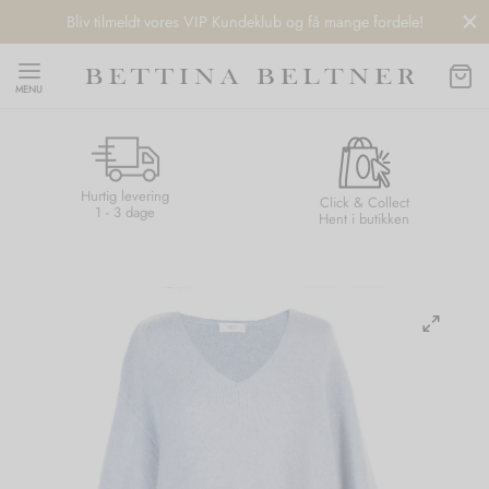
Bliv tilmeldt vores VIP Kundeklub og få mange fordele!
MENU
Hurtig levering
Back
Back
Back
Back
Click & Collect
1 - 3 dage
Hent i butikken
NDS
/ STYLES
 / STØVLER
ESSORIES
 DAY
re
er
uche
r
aler
edragt
ter
ker
nhagen Muse
er
er
r