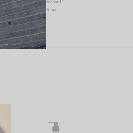
r (SKU):
Karmamiaavatopleopard-1
:
Karmamia
,
Nye Varer
,
Toppe