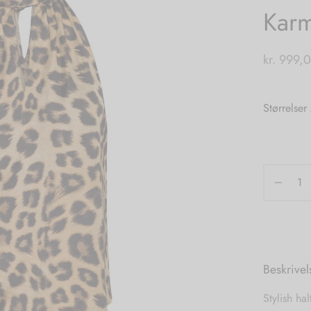
Karm
kr.
999,
Størrelser
Beskrivel
Stylish ha