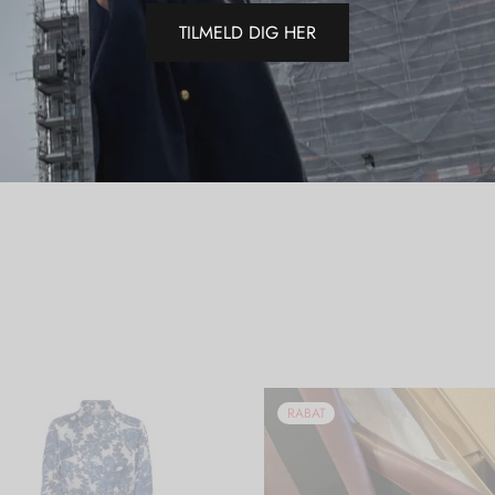
Varenumme
TILMELD DIG HER
Kategorier
Del
RABAT