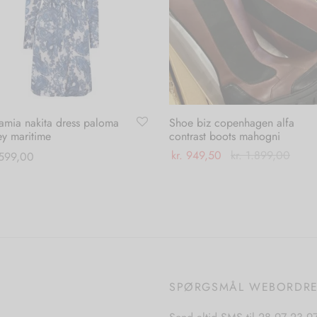
amia nakita dress paloma
Shoe biz copenhagen alfa
ey maritime
contrast boots mahogni
kr.
949,50
kr.
1.899,00
599,00
Dette
Dette
Vælg muligheder
 muligheder
vare
vare
har
har
flere
flere
varianter.
varianter.
Mulighederne
Mulighederne
SPØRGSMÅL WEBORDR
kan
kan
vælges
vælges