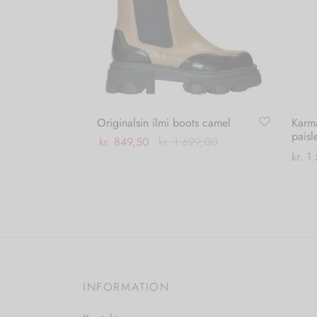
Originalsin ilmi boots camel
Karm
paisl
kr.
849,50
kr.
1.699,00
kr.
1.
Dette
Vælg muligheder
Vælg
vare
har
flere
varianter.
Mulighederne
kan
INFORMATION
vælges
på