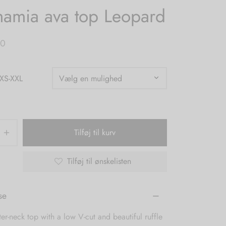
amia ava top Leopard
00
 XS-XXL
Tilføj til kurv
Tilføj til ønskelisten
se
lter-neck top with a low V-cut and beautiful ruffle