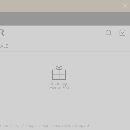
SALE
Gratis fragt
over kr. 500
Shop
/
Tøj
/
Toppe
/
Karmamia ava top Leopard