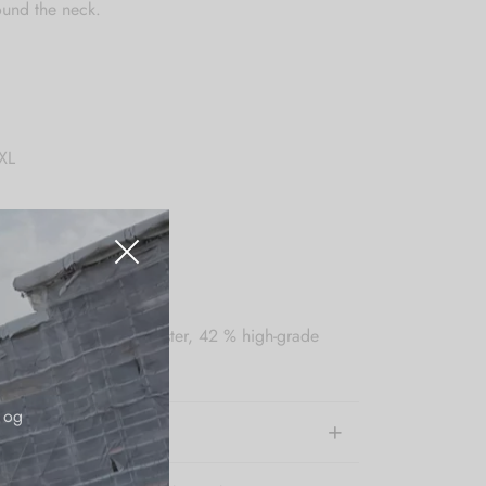
ound the neck.
XL
:
ashable 30 degrees
n-woven recycled polyester, 42 % high-grade
(eco-friendly)
 og
e information