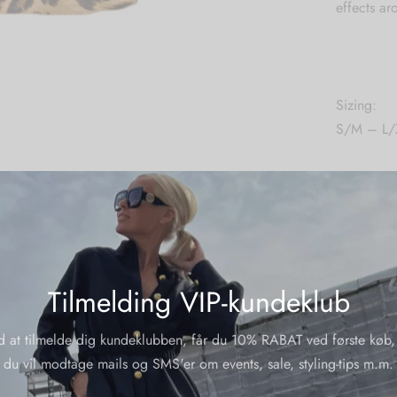
effects ar
Sizing:
S/M – L/
Wash care
Machine w
Material:
58 % sati
Tilmelding VIP-kundeklub
polyester 
d at tilmelde dig kundeklubben, får du 10% RABAT ved første køb,
Yderliger
du vil modtage mails og SMS'er om events, sale, styling-tips m.m.