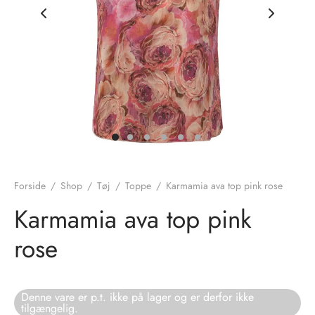
nhagen Shoes
igans
læder
ne Studios
er
ie
amia
r
eloo
Forside
/
Shop
/
Tøj
/
Toppe
/
Karmamia ava top pink rose
té Essentiel
uits
Karmamia ava top pink
rose
noer
o
r
Denne vare er p.t. ikke på lager og er derfor ikke
tilgængelig.
 Cruz
rdele