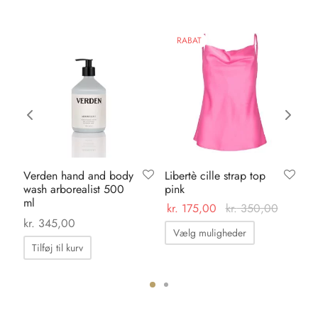
RABAT
Verden hand and body
Libertè cille strap top
Ka
wash arborealist 500
pink
pa
ml
ma
kr.
175,00
kr.
350,00
0
kr.
345,00
kr.
Dette
Vælg muligheder
vare
Tilføj til kurv
har
flere
varianter.
ter.