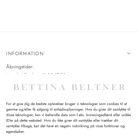
INFORMATION
Åbningstider:
Mandag-Fredag: 11.00-17.30
Lørdag: 11.00-15.00
For at give dig de bedste oplevelser bruger vi teknologier som cookies til at
gemme og/eller få adgang til enhedsoplysninger. Hvis du giver dit samtykke til
SPØRGSMÅL WEBORDRE
disse teknologier, kan vi behandle data som f.eks. browsingadfærd eller unikke
ID'er på dette websted. Hvis du ikke giver dit samtykke eller trækker dit
BUTIK BETTINA BELTNER
samtykke tilbage, kan det have en negativ indvirkning på visse funktioner og
egenskaber.