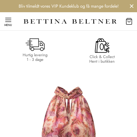
Bliv tilmeldt vores VIP Kundeklub og få mange fordele!
MENU
Hurtig levering
Back
Back
Back
Back
Click & Collect
1 - 3 dage
Hent i butikken
NDS
/ STYLES
 / STØVLER
ESSORIES
 DAY
re
er
uche
r
aler
edragt
ter
ker
nhagen Muse
er
er
r