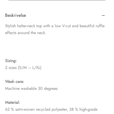
tröm
s
Beskrivelse
nalsin
ter
Stylish halter-neck top with a low V-cut and beautiful ruffle
effects around the neck.
numb
 Biz Copenhagen
shirts
e Schnoor
e
Sizing:
2 sizes (S/M – L/XL)
es from the atelier
ts
-50%
Wash care:
n Pioneers
Machine washable 30 degrees
Material:
62 % satin-woven recycled polyester, 38 % high-grade