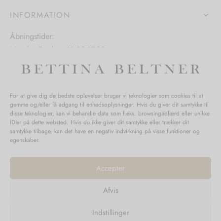
på
varesiden
INFORMATION
iden
varesiden
Åbningstider:
Mandag-Fredag: 11.00-17.30
Lørdag: 11.00-15.00
For at give dig de bedste oplevelser bruger vi teknologier som cookies til at
gemme og/eller få adgang til enhedsoplysninger. Hvis du giver dit samtykke til
SPØRGSMÅL WEBORDRE
disse teknologier, kan vi behandle data som f.eks. browsingadfærd eller unikke
ID'er på dette websted. Hvis du ikke giver dit samtykke eller trækker dit
BUTIK BETTINA BELTNER
samtykke tilbage, kan det have en negativ indvirkning på visse funktioner og
egenskaber.
Accepter
Afvis
Returnering
Indstillinger
Handelsvilkår