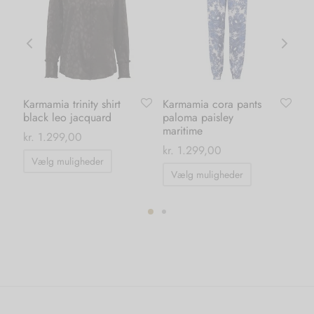
Karmamia trinity shirt
Karmamia cora pants
Or
black leo jacquard
paloma paisley
da
maritime
kr
kr.
1.299,00
0
kr.
1.299,00
Dette
Vælg muligheder
Dette
vare
Vælg muligheder
vare
har
har
flere
flere
varianter.
ter.
varianter.
Mulighederne
hederne
Mulighedern
kan
kan
vælges
s
vælges
på