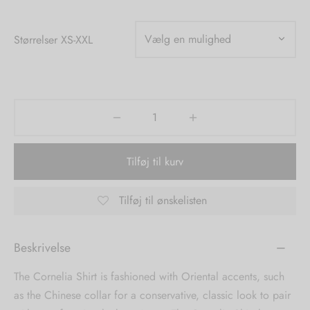
tröm
s
Størrelser XS-XXL
nalsin
ter
numb
 Biz Copenhagen
shirts
Tilføj til kurv
e Schnoor
e
es from the atelier
ts
Tilføj til ønskelisten
-50%
n Pioneers
Beskrivelse
The Cornelia Shirt is fashioned with Oriental accents, such
as the Chinese collar for a conservative, classic look to pair