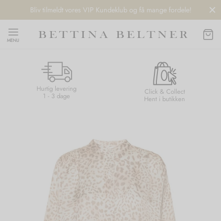
Bliv tilmeldt vores VIP Kundeklub og få mange fordele!
MENU
Hurtig levering
Back
Back
Back
Back
Click & Collect
1 - 3 dage
Hent i butikken
NDS
/ STYLES
 / STØVLER
ESSORIES
 DAY
re
er
uche
r
aler
edragt
ter
ker
nhagen Muse
er
er
r