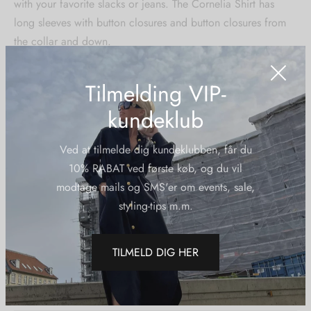
with your favorite slacks or jeans. The Cornelia Shirt has
long sleeves with button closures and button closures from
the collar and down.
It is made of machine washable satin-blend fabric for easy
Tilmelding VIP-
care and wrinkle-free wear.
kundeklub
Ved at tilmelde dig kundeklubben, får du
10% RABAT ved første køb, og du vil
Sizing:
modtage mails og SMS'er om events, sale,
XS-S-M-L-XL-XXL
styling-tips m.m.
Wash care:
Machine washable 30 degrees
Material:
TILMELD DIG HER
62 % satin-woven recycled polyester, 38 % high-grade
polyester (eco-friendly)