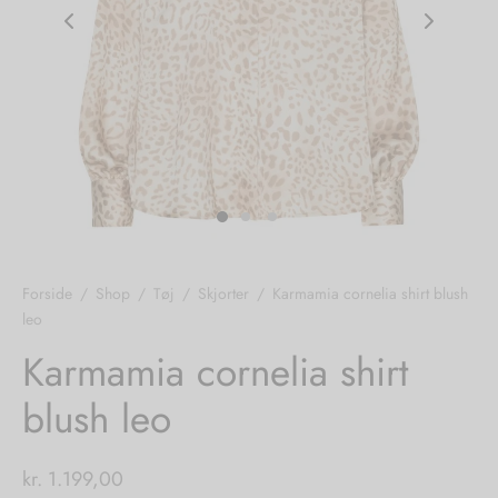
nhagen Shoes
igans
læder
ne Studios
er
ie
amia
r
eloo
Forside
/
Shop
/
Tøj
/
Skjorter
/
Karmamia cornelia shirt blush
leo
té Essentiel
uits
Karmamia cornelia shirt
noer
blush leo
o
r
kr.
1.199,00
 Cruz
rdele