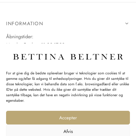
INFORMATION
Åbningstider:
Mandag-Fredag: 11.00-17.30
Lørdag: 11.00-15.00
For at give dig de bedste oplevelser bruger vi teknologier som cookies til at
gemme og/eller få adgang til enhedsoplysninger. Hvis du giver dit samtykke til
SPØRGSMÅL WEBORDRE
disse teknologier, kan vi behandle data som f.eks. browsingadfærd eller unikke
ID'er på dette websted. Hvis du ikke giver dit samtykke eller trækker dit
BUTIK BETTINA BELTNER
samtykke tilbage, kan det have en negativ indvirkning på visse funktioner og
egenskaber.
Accepter
Afvis
Returnering