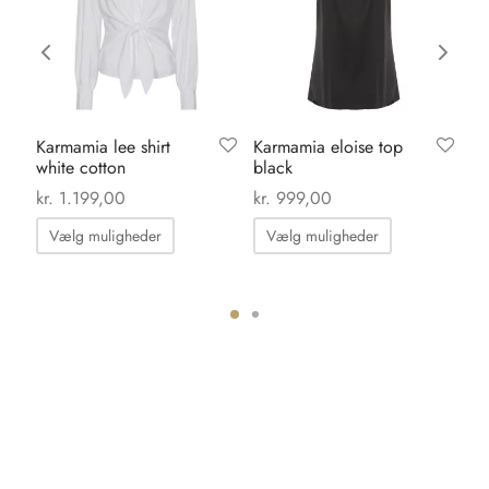
Karmamia lee shirt
Karmamia eloise top
Ve
white cotton
black
wa
ml
0
kr.
1.199,00
kr.
999,00
kr.
Dette
Dette
Vælg muligheder
Vælg muligheder
vare
vare
T
har
har
flere
flere
ter.
varianter.
varianter.
hederne
Mulighederne
Mulighedern
kan
kan
s
vælges
vælges
på
på