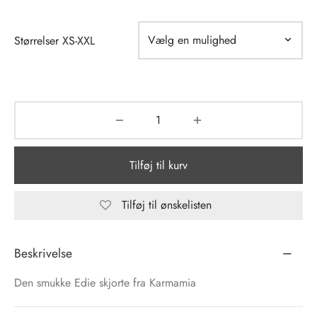
tröm
s
Størrelser XS-XXL
nalsin
ter
numb
 Biz Copenhagen
shirts
Tilføj til kurv
e Schnoor
e
es from the atelier
ts
Tilføj til ønskelisten
-50%
n Pioneers
Beskrivelse
Den smukke Edie skjorte fra Karmamia