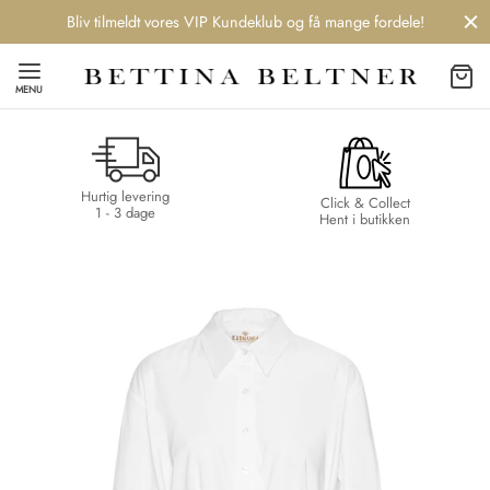
Bliv tilmeldt vores VIP Kundeklub og få mange fordele!
MENU
Hurtig levering
Back
Back
Back
Back
Click & Collect
1 - 3 dage
Hent i butikken
NDS
/ STYLES
 / STØVLER
ESSORIES
 DAY
re
er
uche
r
aler
edragt
ter
ker
nhagen Muse
er
er
r