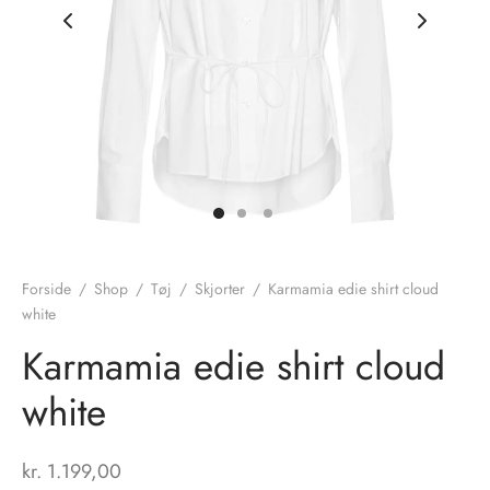
nhagen Shoes
igans
læder
ne Studios
er
ie
amia
r
eloo
Forside
/
Shop
/
Tøj
/
Skjorter
/
Karmamia edie shirt cloud
white
té Essentiel
uits
Karmamia edie shirt cloud
noer
white
o
r
kr.
1.199,00
 Cruz
rdele