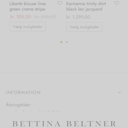
Libertè blouse lime
Karmamia trinity shirt
Li
green creme stripe
black leo jacquard
pi
kr.
100,00
kr.
200,00
kr
kr.
1.299,00
Dette
Dette
Vælg muligheder
Vælg muligheder
vare
vare
har
har
flere
flere
varianter.
ter.
varianter.
Mulighederne
hederne
Mulighedern
kan
kan
vælges
s
vælges
på
på
INFORMATION
varesiden
iden
varesiden
Åbningstider:
Mandag-Fredag: 11.00-17.30
Lørdag: 11.00-15.00