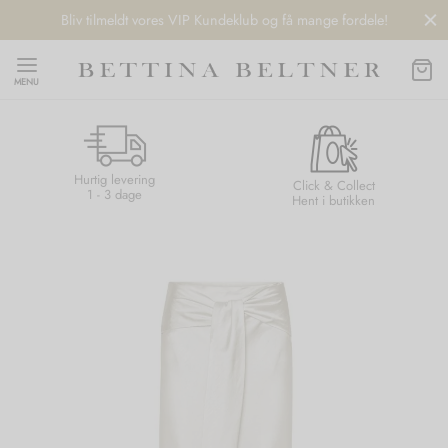
Bliv tilmeldt vores VIP Kundeklub og få mange fordele!
MENU
Hurtig levering
Back
Back
Back
Back
Click & Collect
1 - 3 dage
Hent i butikken
NDS
/ STYLES
 / STØVLER
ESSORIES
 DAY
re
er
uche
r
aler
edragt
ter
ker
nhagen Muse
er
er
r