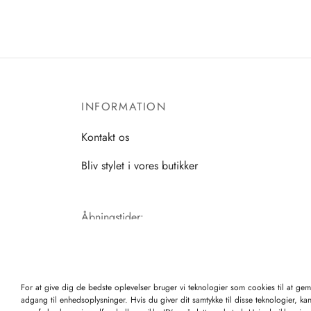
INFORMATION
Kontakt os
Bliv stylet i vores butikker
Åbningstider:
Mandag-Fredag: 11.00-17.30
Lørdag: 11.00-15.00
For at give dig de bedste oplevelser bruger vi teknologier som cookies til at ge
adgang til enhedsoplysninger. Hvis du giver dit samtykke til disse teknologier, ka