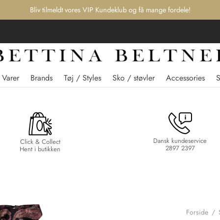
Bliv tilmeldt vores VIP Kundeklub og få mange fordele!
 Varer
Brands
Tøj / Styles
Sko / støvler
Accessories
Dansk kundeservice
Click & Collect
2897 2397
Hent i butikken
Forside
/