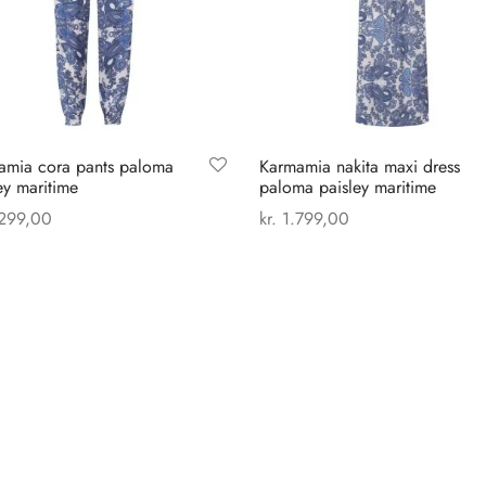
amia cora pants paloma
Karmamia nakita maxi dress
ey maritime
paloma paisley maritime
299,00
kr.
1.799,00
Dette
Dette
 muligheder
Vælg muligheder
vare
vare
har
har
flere
flere
varianter.
varianter.
Mulighederne
Mulighederne
kan
kan
vælges
vælges
på
på