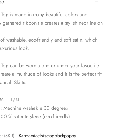
se
 Top is made in many beautiful colors and
A gathered ribbon tie creates a stylish neckline on
 of washable, eco-friendly and soft satin, which
luxurious look.
 Top can be worn alone or under your favourite
reate a multitude of looks and it is the perfect fit
annah Skirts.
/M – L/XL
: Machine washable 30 degrees
100 % satin terylene (eco-friendly)
r (SKU):
Karmamiaeloisetopblackpoppy