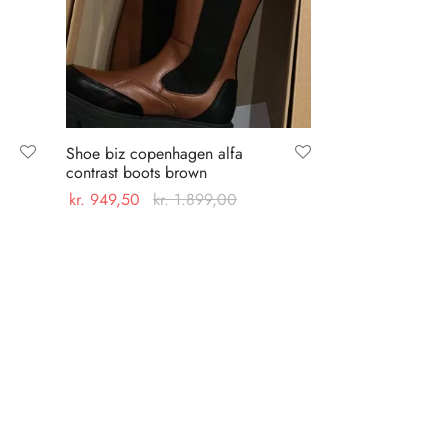
Shoe biz copenhagen alfa
contrast boots brown
kr.
949,50
kr.
1.899,00
Dette
Vælg muligheder
vare
har
flere
varianter.
Mulighederne
kan
vælges
på