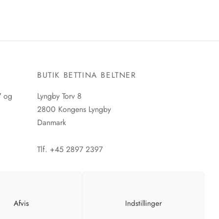
E
BUTIK BETTINA BELTNER
7 og
Lyngby Torv 8
2800 Kongens Lyngby
Danmark
Tlf. +45 2897 2397
CVR. nr. 42483397
Afvis
Indstillinger