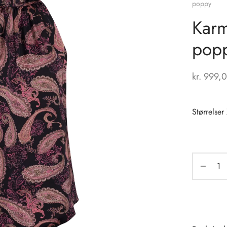
poppy
Karm
pop
kr.
999,
Størrelser