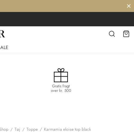
SALE
Gratis fragt
over kr. 500
Shop
/
Tøj
/
Toppe
/
Karmamia eloise top black