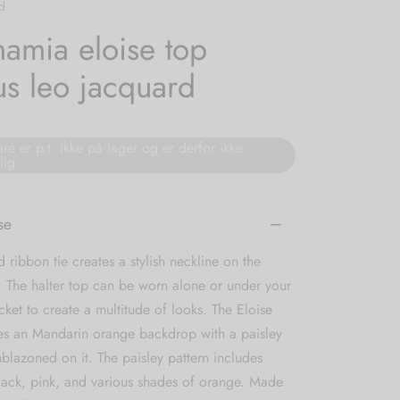
d
amia eloise top
us leo jacquard
re er p.t. ikke på lager og er derfor ikke
lig.
se
 ribbon tie creates a stylish neckline on the
. The halter top can be worn alone or under your
acket to create a multitude of looks. The Eloise
res an Mandarin orange backdrop with a paisley
blazoned on it. The paisley pattern includes
lack, pink, and various shades of orange. Made