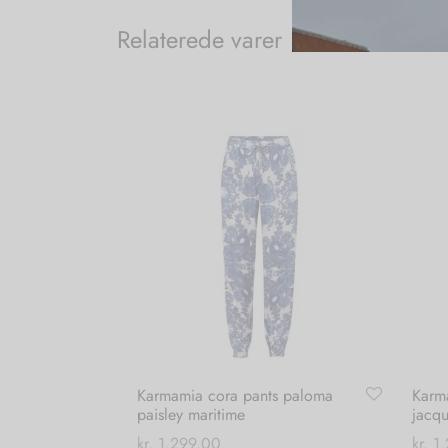
Relaterede varer
Karmamia cora pants paloma
Karma
paisley maritime
jacq
kr.
1.299,00
kr.
1.