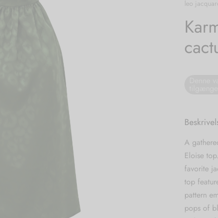
leo jacquar
Karm
cact
Denne va
tilgænge
Beskrivel
A gathered
Eloise top
favorite j
top featu
pattern em
pops of b