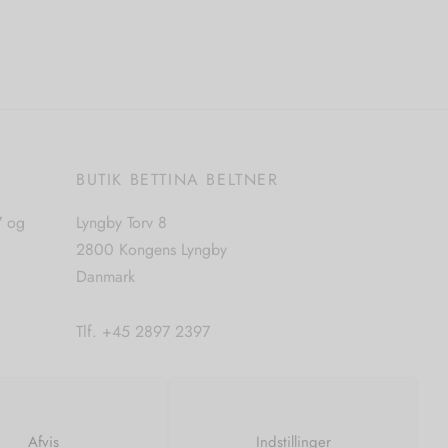
Vælg muligheder
vare
har
flere
varianter.
Mulighederne
kan
E
BUTIK BETTINA BELTNER
vælges
på
7 og
Lyngby Torv 8
varesiden
2800 Kongens Lyngby
Danmark
Tlf. +45 2897 2397
CVR. nr. 42483397
Afvis
Indstillinger