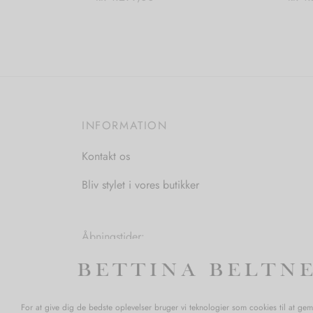
Dette
Vælg muligheder
Vælg
vare
har
flere
varianter.
Mulighederne
INFORMATION
kan
vælges
Kontakt os
på
varesiden
Bliv stylet i vores butikker
Åbningstider:
Mandag-Fredag: 11.00-17.30
Lørdag: 11.00-15.00
For at give dig de bedste oplevelser bruger vi teknologier som cookies til at ge