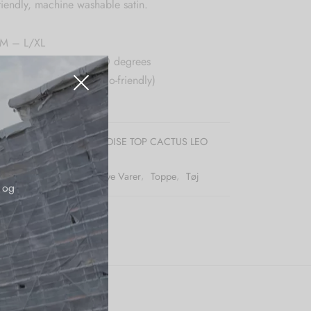
riendly, machine washable satin.
/M – L/XL
: Machine washable 30 degrees
100 % satin terylene (eco-friendly)
ade in Dubai
r (SKU):
KARMAMIA ELOISE TOP CACTUS LEO
D
:
Karmamia
,
Mærker
,
Nye Varer
,
Toppe
,
Tøj
 og