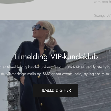
with eco-f
Sizing: S
Wash care
Material: 
Origin: M
Varenumme
Tilmelding VIP-kundeklub
JACQUAR
Kategorier
d at tilmelde dig kundeklubben, får du 10% RABAT ved første køb,
du vil modtage mails og SMS'er om events, sale, styling-tips m.m.
Del
TILMELD DIG HER