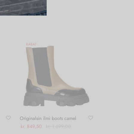
RABAT
Originalsin ilmi boots camel
kr.
849,50
kr.
1.699,00
Dette