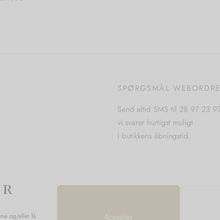
Dette
Vælg muligheder
Dette
 muligheder
vare
vare
har
har
flere
flere
varianter.
varianter.
Mulighederne
Mulighederne
kan
SPØRGSMÅL WEBORDR
kan
vælges
vælges
på
Send altid SMS til 28 97 23 9
på
varesiden
vi svarer hurtigst muligt
varesiden
i butikkens åbningstid.
mme og/eller få
Accepter