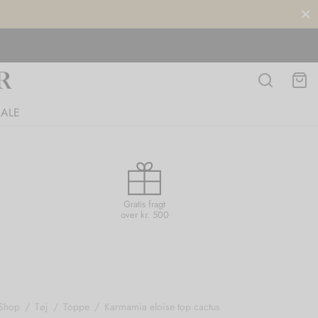
SALE
Gratis fragt
over kr. 500
Shop
/
Tøj
/
Toppe
/
Karmamia eloise top cactus