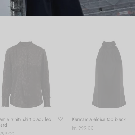
mia trinity shirt black leo
Karmamia eloise top black
uard
kr.
999,00
299,00