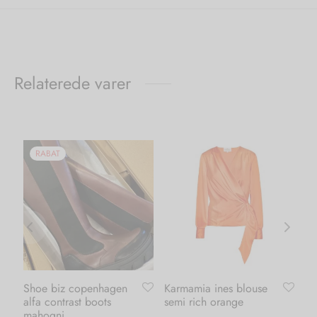
Relaterede varer
RABAT
Shoe biz copenhagen
Karmamia ines blouse
Ka
alfa contrast boots
semi rich orange
da
mahogni