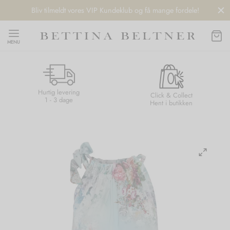
Bliv tilmeldt vores VIP Kundeklub og få mange fordele!
MENU
Hurtig levering
Back
Back
Back
Back
Click & Collect
1 - 3 dage
Hent i butikken
NDS
/ STYLES
 / STØVLER
ESSORIES
 DAY
re
er
uche
r
aler
edragt
ter
ker
nhagen Muse
er
er
r