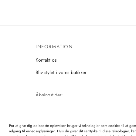
INFORMATION
Kontakt os
Bliv stylet i vores butikker
Åbningstider:
Mandag-Fredag: 11.00-17.30
Lørdag: 11.00-15.00
For at give dig de bedste oplevelser bruger vi teknologier som cookies til at ge
adgang til enhedsoplysninger. Hvis du giver dit samtykke til disse teknologier, ka