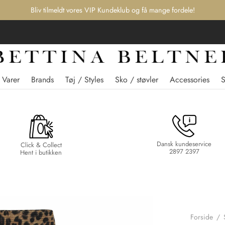
Bliv tilmeldt vores VIP Kundeklub og få mange fordele!
 Varer
Brands
Tøj / Styles
Sko / støvler
Accessories
Dansk kundeservice
Click & Collect
2897 2397
Hent i butikken
Forside
/