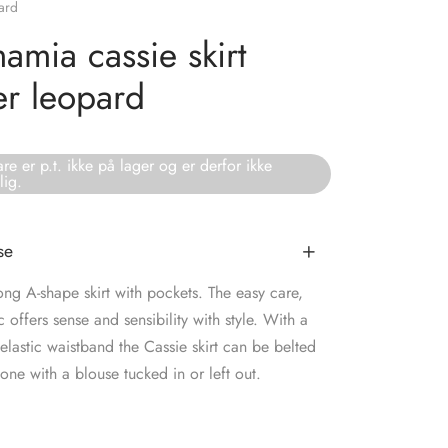
ard
amia cassie skirt
er leopard
re er p.t. ikke på lager og er derfor ikke
lig.
se
ong A-shape skirt with pockets. The easy care,
ic offers sense and sensibility with style. With a
elastic waistband the Cassie skirt can be belted
one with a blouse tucked in or left out.