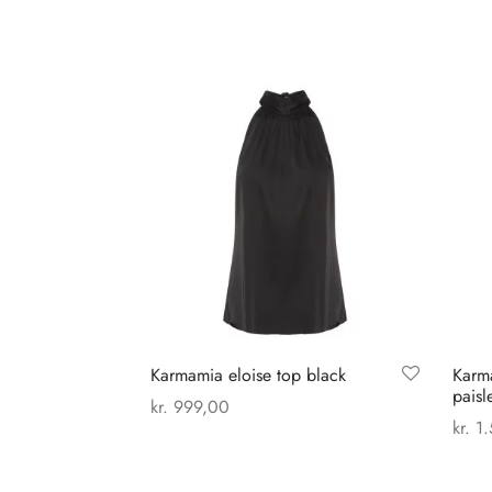
Relaterede varer
Karmamia eloise top black
Karm
paisl