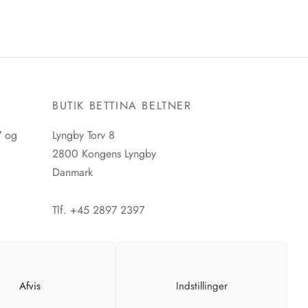
E
BUTIK BETTINA BELTNER
7 og
Lyngby Torv 8
2800 Kongens Lyngby
Danmark
Tlf. +45 2897 2397
CVR. nr. 42483397
Afvis
Indstillinger