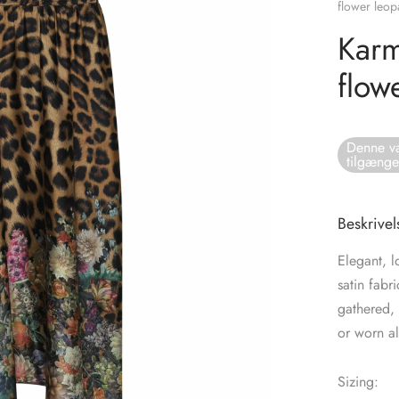
flower leop
Karm
flow
Denne va
tilgænge
Beskrivel
Elegant, l
satin fabr
gathered, 
or worn al
Sizing: