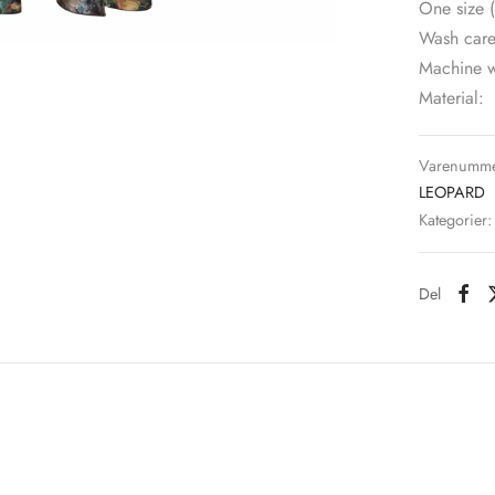
One size (
Wash care
Machine w
Material:
100 % sati
Origin:
Made in t
Varenumme
LEOPARD
Kategorier
Del