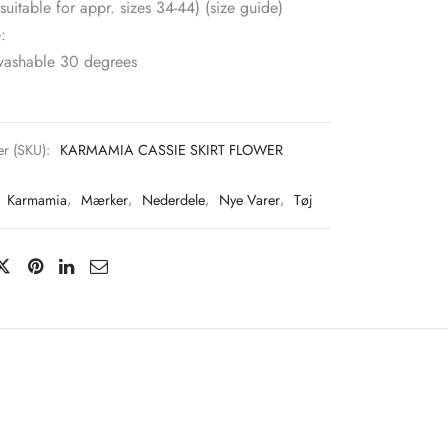
suitable for appr. sizes 34-44) (size guide)
:
ashable 30 degrees
n terylene (eco-friendly)
he U.A.E. by our own tailors
r (SKU):
KARMAMIA CASSIE SKIRT FLOWER
:
Karmamia
,
Mærker
,
Nederdele
,
Nye Varer
,
Tøj