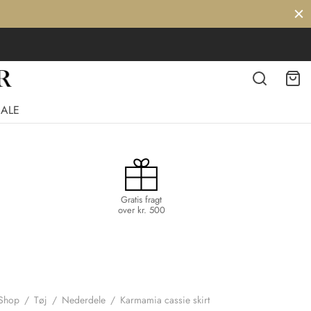
SALE
Gratis fragt
over kr. 500
Shop
/
Tøj
/
Nederdele
/
Karmamia cassie skirt