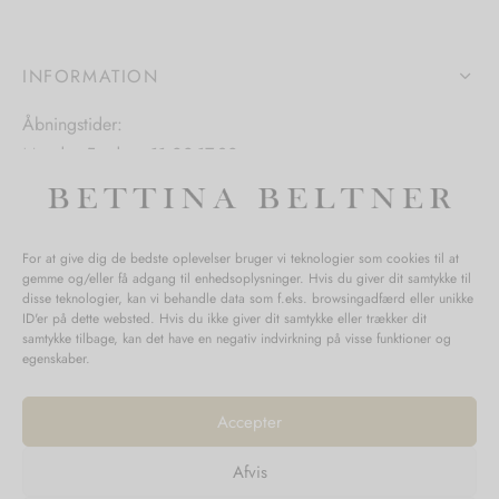
vælges
på
på
varesiden
varesiden
INFORMATION
Åbningstider:
Mandag-Fredag: 11.00-17.30
Lørdag: 11.00-15.00
For at give dig de bedste oplevelser bruger vi teknologier som cookies til at
gemme og/eller få adgang til enhedsoplysninger. Hvis du giver dit samtykke til
SPØRGSMÅL WEBORDRE
disse teknologier, kan vi behandle data som f.eks. browsingadfærd eller unikke
ID'er på dette websted. Hvis du ikke giver dit samtykke eller trækker dit
BUTIK BETTINA BELTNER
samtykke tilbage, kan det have en negativ indvirkning på visse funktioner og
egenskaber.
Accepter
Afvis
Returnering