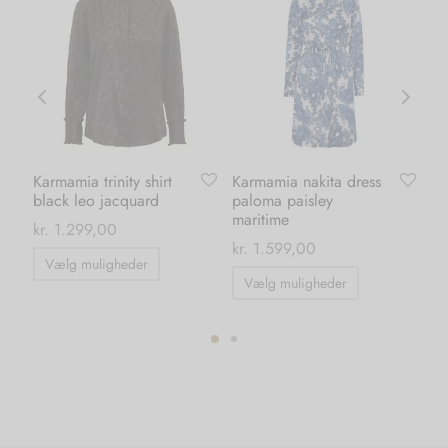
Karmamia trinity shirt
Karmamia nakita dress
Or
black leo jacquard
paloma paisley
le
maritime
kr
kr.
1.299,00
kr.
1.599,00
kr
Dette
Vælg muligheder
Dette
vare
Vælg muligheder
vare
har
har
flere
flere
varianter.
varianter.
Mulighederne
Mulighedern
kan
kan
vælges