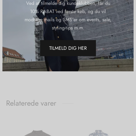
Made in the U.A.E. by our own tailors
Ved at tilmelde dig kundeklubben, får du
10% RABAT ved første køb, og du vil
modtage mails og SMS'er om events, sale,
Varenummer (SKU):
KARMAMIA CASSIE SKIRT BLUE
CAMOUFLAGE
styling-tips m.m.
Kategorier:
Karmamia
,
Mærker
,
Nederdele
,
Nye Varer
,
Tøj
TILMELD DIG HER
Del
Relaterede varer