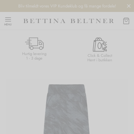
Bliv tilmeldt vores VIP Kundeklub og få mange fordele!
MENU
Hurtig levering
Back
Back
Back
Back
Click & Collect
1 - 3 dage
Hent i butikken
NDS
/ STYLES
 / STØVLER
ESSORIES
 DAY
re
er
uche
r
aler
edragt
ter
ker
nhagen Muse
er
er
r