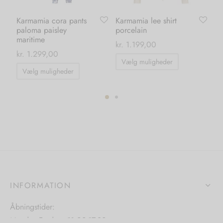
Karmamia cora pants
Karmamia lee shirt
Ve
paloma paisley
porcelain
wa
maritime
ml
kr.
1.199,00
kr.
1.299,00
kr.
Dette
Vælg muligheder
Dette
vare
Vælg muligheder
T
vare
har
har
flere
flere
ter.
varianter.
varianter.
hederne
Mulighedern
Mulighederne
kan
kan
s
vælges
vælges
på
på
iden
varesiden
INFORMATION
varesiden
Åbningstider:
Mandag-Fredag: 11.00-17.30