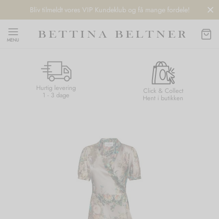
Bliv tilmeldt vores VIP Kundeklub og få mange fordele!
MENU
Hurtig levering
Back
Back
Back
Back
Click & Collect
1 - 3 dage
Hent i butikken
NDS
/ STYLES
 / STØVLER
ESSORIES
 DAY
re
er
uche
r
aler
edragt
ter
ker
nhagen Muse
er
er
r