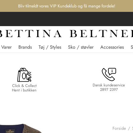
Bliv tilmeldt vores VIP Kundeklub og få mange fordele!
 Varer
Brands
Tøj / Styles
Sko / støvler
Accessories
Dansk kundeservice
Click & Collect
2897 2397
Hent i butikken
Forside
/