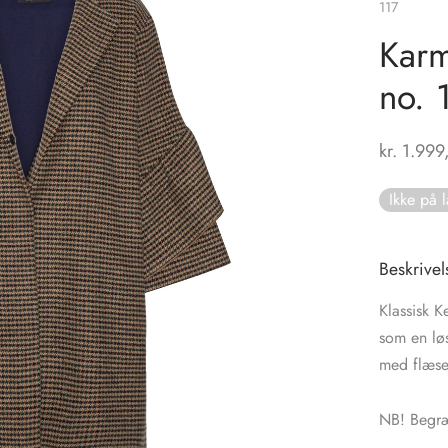
117
Karm
no. 
kr.
1.999
Ikke på 
Beskrivel
Klassisk 
som en lø
med flæser 
NB! Begræ