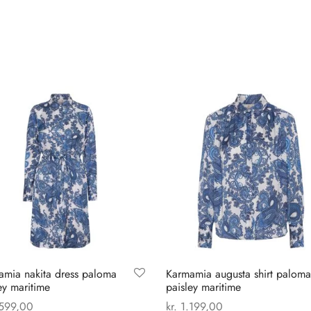
amia nakita dress paloma
Karmamia augusta shirt paloma
ey maritime
paisley maritime
599,00
kr.
1.199,00