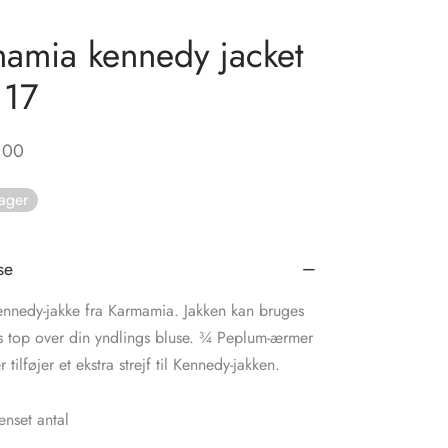
amia kennedy jacket
117
,00
lager
se
Kennedy-jakke fra Karmamia. Jakken kan bruges
s top over din yndlings bluse. ¾ Peplum-ærmer
tilføjer et ekstra strejf til Kennedy-jakken.
nset antal