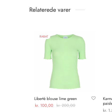
Relaterede varer
RABAT
Libertè blouse lime green
Karm
paisl
kr.
100,00
kr.
200,00
kr.
1.
Dette