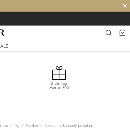
SALE
Gratis fragt
over kr. 500
Shop
/
Tøj
/
Frakker
/
Karmamia kennedy jacket no.