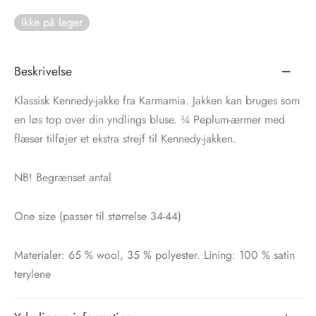
Ikke på lager
tröm
s
nalsin
ter
Beskrivelse
numb
Klassisk Kennedy-jakke fra Karmamia. Jakken kan bruges som
en løs top over din yndlings bluse. ¾ Peplum-ærmer med
 Biz Copenhagen
shirts
flæser tilføjer et ekstra strejf til Kennedy-jakken.
e Schnoor
e
NB! Begrænset antal
es from the atelier
ts
-50%
One size (passer til størrelse 34-44)
n Pioneers
Materialer: 65 % wool, 35 % polyester. Lining: 100 % satin
terylene