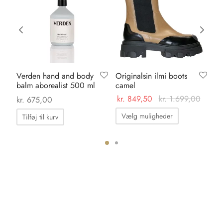
Verden hand and body
Originalsin ilmi boots
Ka
balm aborealist 500 ml
camel
da
kr.
849,50
kr.
1.699,00
kr.
675,00
kr.
Dette
Vælg muligheder
Tilføj til kurv
vare
har
flere
varianter.
ter.
Mulighedern
hederne
kan
vælges
s
på