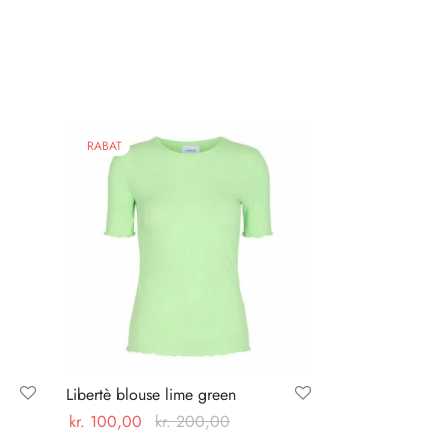
RABAT
Libertè blouse lime green
kr.
100,00
kr.
200,00
Dette