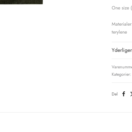
One size (
Materialer
terylene
Yderliger
Varenumme
Kategorier
Del