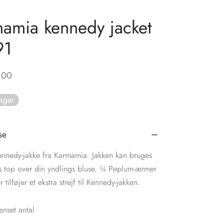
amia kennedy jacket
91
,00
lager
se
Kennedy-jakke fra Karmamia. Jakken kan bruges
s top over din yndlings bluse. ¾ Peplum-ærmer
tilføjer et ekstra strejf til Kennedy-jakken.
nset antal