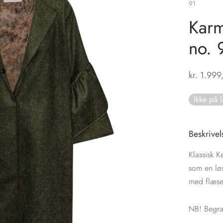
91
Karm
no. 
kr.
1.999
Ikke på 
Beskrivel
Klassisk 
som en lø
med flæser 
NB! Begræ