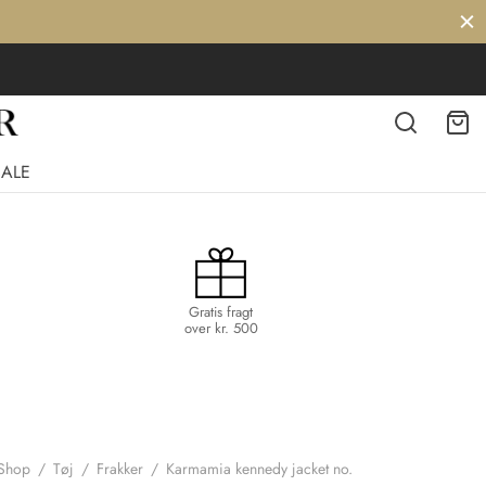
SALE
Gratis fragt
over kr. 500
Shop
/
Tøj
/
Frakker
/
Karmamia kennedy jacket no.