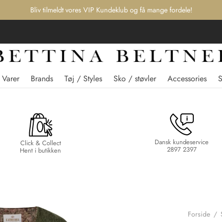
Bliv tilmeldt vores VIP Kundeklub og få mange fordele!
 Varer
Brands
Tøj / Styles
Sko / støvler
Accessories
Dansk kundeservice
Click & Collect
2897 2397
Hent i butikken
Forside
/