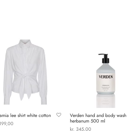
mia lee shirt white cotton
Verden hand and body wash
herbanum 500 ml
199,00
kr.
345,00
Dette