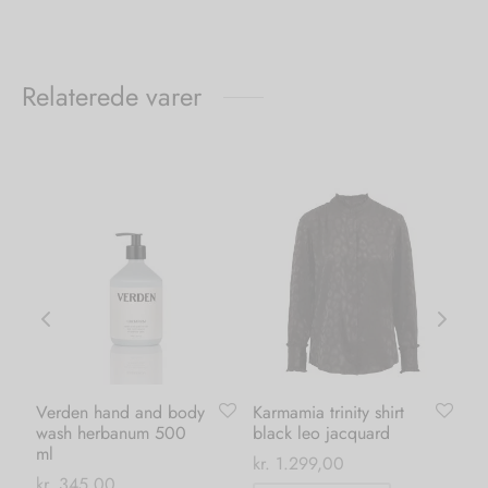
Relaterede varer
Verden hand and body
Karmamia trinity shirt
Ka
wash herbanum 500
black leo jacquard
bl
ml
kr.
1.299,00
kr.
kr.
345,00