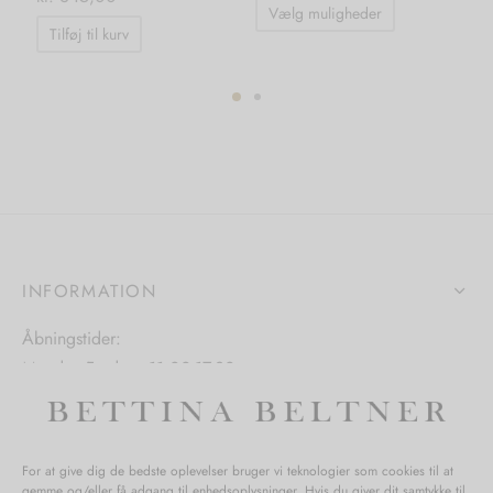
Dette
Vælg muligheder
T
vare
Tilføj til kurv
har
flere
varianter.
ter.
Mulighedern
hederne
kan
vælges
s
på
varesiden
INFORMATION
iden
Åbningstider:
Mandag-Fredag: 11.00-17.30
Lørdag: 11.00-15.00
For at give dig de bedste oplevelser bruger vi teknologier som cookies til at
gemme og/eller få adgang til enhedsoplysninger. Hvis du giver dit samtykke til