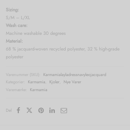
Sizing:
S/M – L/XL
Wash care:
Machine washable 30 degrees
Material:
68 % jacquard-woven recycled polyester, 32 % high-grade
polyester
Varenummer (SKU):
Karmamialayladressnavyleojacquard
Kategorier:
Karmamia
,
Kjoler
,
Nye Varer
Varemærke:
Karmamia
Del