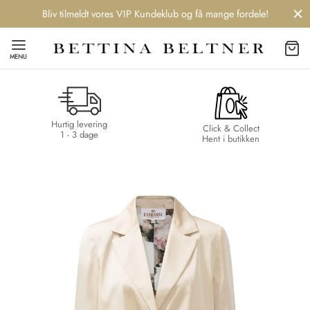
Bliv tilmeldt vores VIP Kundeklub og få mange fordele!
MENU
Hurtig levering
Back
Back
Back
Back
Click & Collect
1 - 3 dage
Hent i butikken
NDS
/ STYLES
 / STØVLER
ESSORIES
 DAY
re
er
uche
r
aler
edragt
ter
ker
nhagen Muse
er
er
r