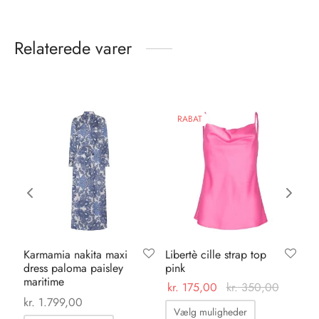
Relaterede varer
RABAT
Karmamia nakita maxi
Libertè cille strap top
Ka
dress paloma paisley
pink
bl
maritime
kr.
175,00
kr.
350,00
kr.
kr.
1.799,00
Dette
Vælg muligheder