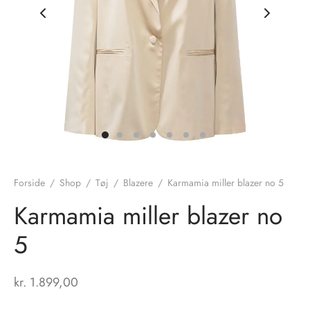
nhagen Shoes
igans
læder
ne Studios
er
ie
amia
r
eloo
Forside
/
Shop
/
Tøj
/
Blazere
/
Karmamia miller blazer no 5
té Essentiel
uits
Karmamia miller blazer no
5
noer
o
r
kr.
1.899,00
 Cruz
rdele