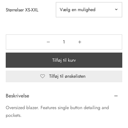
Størrelser XS-XXL
tröm
s
nalsin
ter
numb
 Biz Copenhagen
shirts
Tilføj til kurv
e Schnoor
e
Tilføj til ønskelisten
es from the atelier
ts
-50%
Beskrivelse
n Pioneers
Oversized blazer. Features single button detailing and
pockets.