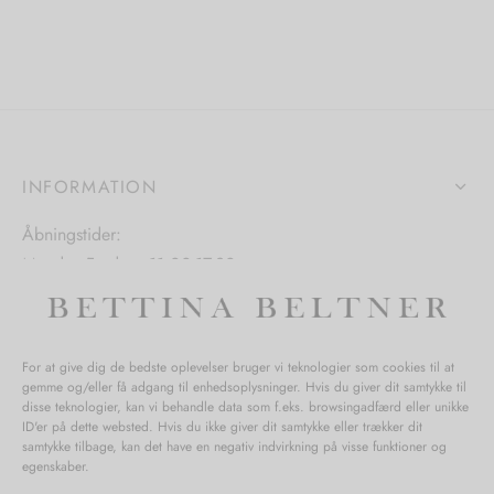
flere
ter.
varianter.
varianter.
hederne
Mulighederne
Mulighedern
kan
kan
s
vælges
vælges
på
på
iden
varesiden
varesiden
INFORMATION
Åbningstider:
Mandag-Fredag: 11.00-17.30
Lørdag: 11.00-15.00
For at give dig de bedste oplevelser bruger vi teknologier som cookies til at
gemme og/eller få adgang til enhedsoplysninger. Hvis du giver dit samtykke til
SPØRGSMÅL WEBORDRE
disse teknologier, kan vi behandle data som f.eks. browsingadfærd eller unikke
ID'er på dette websted. Hvis du ikke giver dit samtykke eller trækker dit
BUTIK BETTINA BELTNER
samtykke tilbage, kan det have en negativ indvirkning på visse funktioner og
egenskaber.