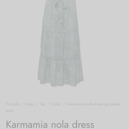
nhagen Shoes
igans
læder
ne Studios
er
ie
amia
r
eloo
té Essentiel
uits
noer
Forside
/
Shop
/
Tøj
/
Kjoler
/
Karmamia nola dress gardenia
mint
o
r
Karmamia nola dress
 Cruz
rdele