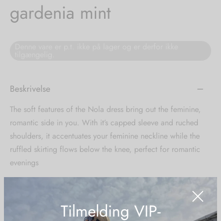
gardenia mint
tröm
s
nalsin
ter
Denne vare er p.t. ikke på lager og er derfor ikke
tilgængelig.
numb
Beskrivelse
 Biz Copenhagen
shirts
The soft features of the Nola dress bring out the feminine,
e Schnoor
e
romantic side in you. With it’s capped sleeve and ruched
shoulders, it accentuates your feminine neckline while the
es from the atelier
ts
-50%
ruffled skirting flows below the knee, perfect for romantic
evenings
n Pioneers
Tilmelding VIP-
Sizing: