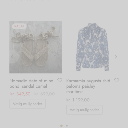
RABAT
Nomadic state of mind
Karmamia augusta shirt
Or
bondi sandal camel
paloma paisley
le
maritime
kr.
349,50
kr.
699,00
kr
kr.
1.199,00
Dette
kr
Vælg muligheder
Dette
vare
Vælg muligheder
vare
har
har
flere