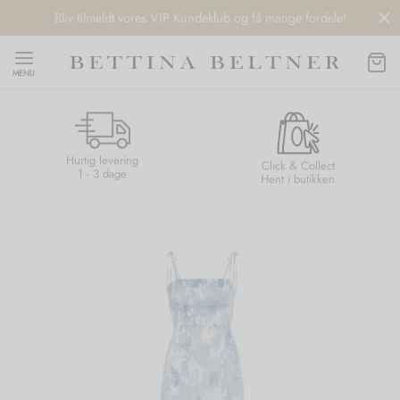
Bliv tilmeldt vores VIP Kundeklub og få mange fordele!
MENU
Hurtig levering
Back
Back
Back
Back
Click & Collect
1 - 3 dage
Hent i butikken
NDS
/ STYLES
 / STØVLER
ESSORIES
 DAY
re
er
uche
r
aler
edragt
ter
ker
nhagen Muse
er
er
r