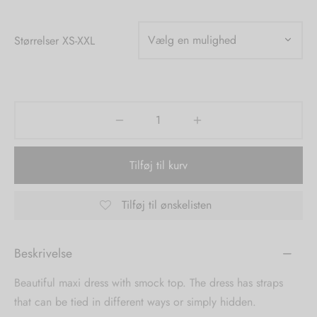
tröm
s
Størrelser XS-XXL
nalsin
ter
numb
 Biz Copenhagen
shirts
Tilføj til kurv
e Schnoor
e
es from the atelier
ts
Tilføj til ønskelisten
-50%
n Pioneers
Beskrivelse
Beautiful maxi dress with smock top. The dress has straps
that can be tied in different ways or simply hidden.