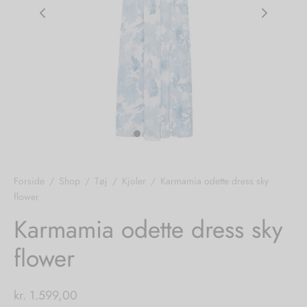
nhagen Shoes
igans
læder
ne Studios
er
ie
amia
r
eloo
Forside
/
Shop
/
Tøj
/
Kjoler
/
Karmamia odette dress sky
flower
té Essentiel
uits
Karmamia odette dress sky
noer
flower
o
r
kr.
1.599,00
 Cruz
rdele