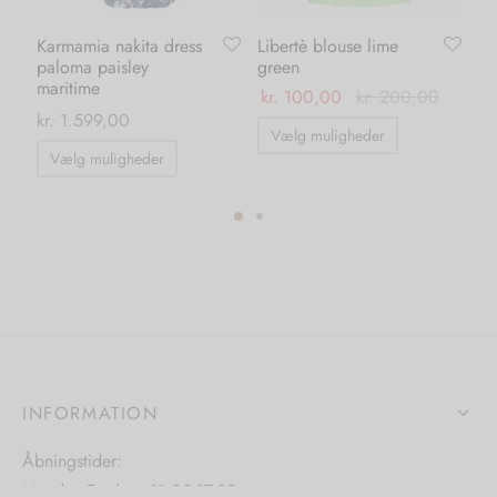
Karmamia nakita dress
Libertè blouse lime
Or
paloma paisley
green
da
maritime
kr.
100,00
kr.
200,00
kr
kr.
1.599,00
Dette
Vælg muligheder
Dette
vare
Vælg muligheder
vare
har
har
flere
flere
ter.
varianter.
varianter.
hederne
Mulighedern
Mulighederne
kan
kan
s
vælges
vælges
på
på
iden
varesiden
INFORMATION
varesiden
Åbningstider:
Mandag-Fredag: 11.00-17.30