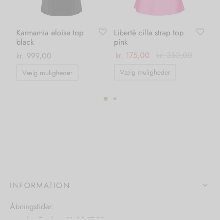
Karmamia eloise top
Libertè cille strap top
Ka
black
pink
wh
kr.
175,00
kr.
350,00
kr.
999,00
kr.
Dette
Dette
Vælg muligheder
Vælg muligheder
vare
vare
har
har
flere
flere
varianter.
ter.
varianter.
Mulighedern
hederne
Mulighederne
kan
kan
vælges
s
vælges
på
på
INFORMATION
varesiden
iden
varesiden
Åbningstider:
Mandag-Fredag: 11.00-17.30