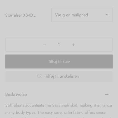
tröm
s
Størrelser XS-XXL
nalsin
ter
numb
 Biz Copenhagen
shirts
Tilføj til kurv
e Schnoor
e
es from the atelier
ts
Tilføj til ønskelisten
-50%
n Pioneers
Beskrivelse
Soft pleats accentuate the Savannah skirt, making it enhance
many body types. The easy care, satin fabric offers sense