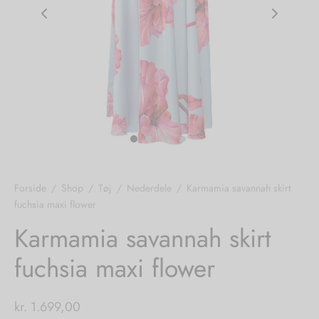
nhagen Shoes
igans
læder
ne Studios
er
ie
amia
r
eloo
Forside
/
Shop
/
Tøj
/
Nederdele
/
Karmamia savannah skirt
fuchsia maxi flower
té Essentiel
uits
Karmamia savannah skirt
noer
fuchsia maxi flower
o
r
kr.
1.699,00
 Cruz
rdele