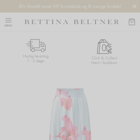
Bliv tilmeldt vores VIP Kundeklub og få mange fordele!
MENU
Hurtig levering
Back
Back
Back
Back
Click & Collect
1 - 3 dage
Hent i butikken
NDS
/ STYLES
 / STØVLER
ESSORIES
 DAY
re
er
uche
r
aler
edragt
ter
ker
nhagen Muse
er
er
r