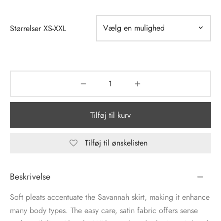
tröm
s
Størrelser XS-XXL
nalsin
ter
numb
 Biz Copenhagen
shirts
Tilføj til kurv
e Schnoor
e
es from the atelier
ts
Tilføj til ønskelisten
-50%
n Pioneers
Beskrivelse
Soft pleats accentuate the Savannah skirt, making it enhance
many body types. The easy care, satin fabric offers sense