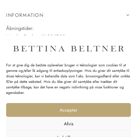
INFORMATION
Åbningstider:
Mandag-Fredag: 11.00-17.30
Lørdag: 11.00-15.00
For at give dig de bedste oplevelser bruger vi teknologier som cookies til at
gemme og/eller få adgang til enhedsoplysninger. Hvis du giver dit samtykke til
SPØRGSMÅL WEBORDRE
disse teknologier, kan vi behandle data som f.eks. browsingadfærd eller unikke
ID'er på dette websted. Hvis du ikke giver dit samtykke eller trækker dit
BUTIK BETTINA BELTNER
samtykke tilbage, kan det have en negativ indvirkning på visse funktioner og
egenskaber.
Accepter
Afvis
Returnering