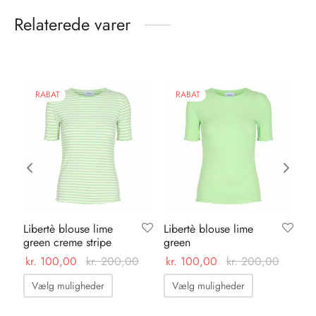
Relaterede varer
RABAT
RABAT
Libertè blouse lime
Libertè blouse lime
Ka
green creme stripe
green
da
kr.
100,00
kr.
200,00
kr.
100,00
kr.
200,00
kr.
Dette
Dette
Vælg muligheder
Vælg muligheder
vare
vare