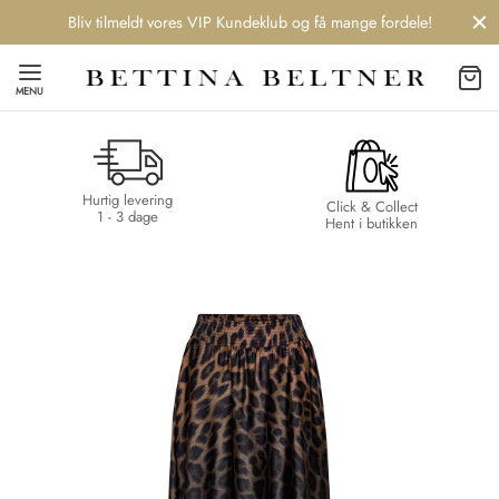
Bliv tilmeldt vores VIP Kundeklub og få mange fordele!
MENU
Hurtig levering
Back
Back
Back
Back
Click & Collect
1 - 3 dage
Hent i butikken
NDS
/ STYLES
 / STØVLER
ESSORIES
 DAY
re
er
uche
r
aler
edragt
ter
ker
nhagen Muse
er
er
r