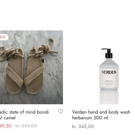
BAT
dic state of mind bondi
Verden hand and body wash
al camel
herbanum 500 ml
49,50
kr.
699,00
kr.
345,00
Dette
 muligheder
Tilføj til kurv