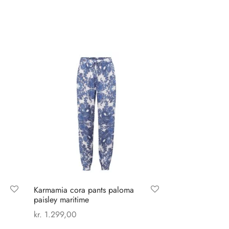
Karmamia cora pants paloma
paisley maritime
kr.
1.299,00
Dette
Vælg muligheder