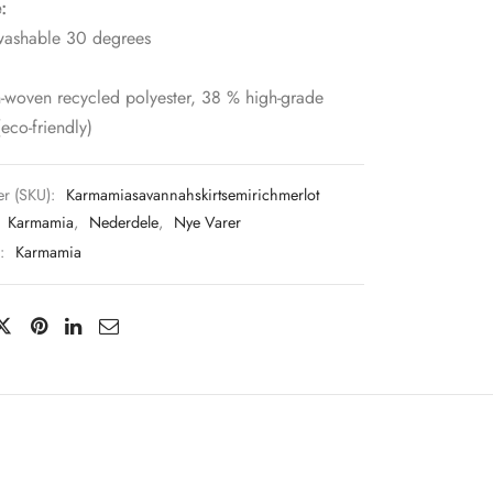
:
ashable 30 degrees
n-woven recycled polyester, 38 % high-grade
(eco-friendly)
r (SKU):
Karmamiasavannahskirtsemirichmerlot
:
Karmamia
,
Nederdele
,
Nye Varer
e:
Karmamia