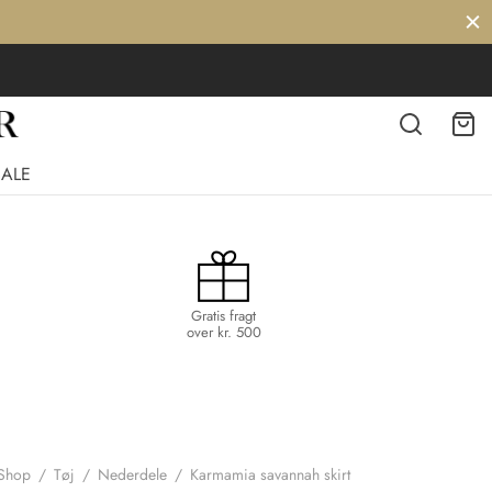
SALE
Gratis fragt
over kr. 500
Shop
/
Tøj
/
Nederdele
/
Karmamia savannah skirt