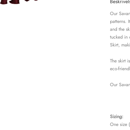
Beskrivel
Our Savan
patterns. 
and the sk
tucked in 
Skirt, mak
The skirt 
eco-friend
Our Savann
Sizing:
One size (