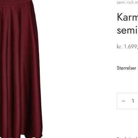
semi rich m
Karm
semi
kr.
1.699
Størrelser