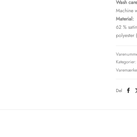
Wash care
Machine w
Material:
62 % sati
polyester 
Varenumme
Kategorier
Varemærk
Del