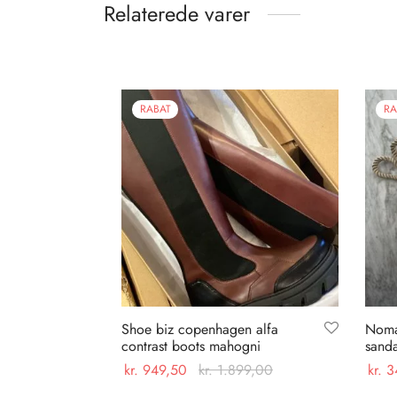
Relaterede varer
RABAT
RA
Shoe biz copenhagen alfa
Noma
contrast boots mahogni
sand
kr.
949,50
kr.
1.899,00
kr.
3
Dette
Vælg muligheder
Vælg