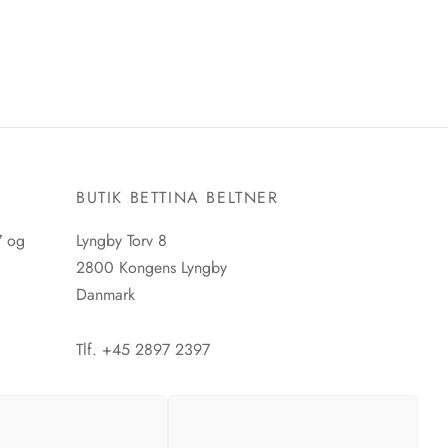
E
BUTIK BETTINA BELTNER
7 og
Lyngby Torv 8
2800 Kongens Lyngby
Danmark
Tlf. +45 2897 2397
CVR. nr. 42483397