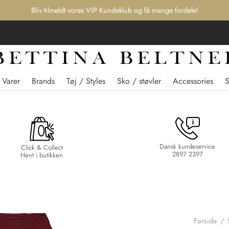
Bliv tilmeldt vores VIP Kundeklub og få mange fordele!
 Varer
Brands
Tøj / Styles
Sko / støvler
Accessories
Dansk kundeservice
Click & Collect
2897 2397
Hent i butikken
Forside
/