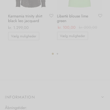
Karmamia trinity shirt
Libertè blouse lime
Ka
black leo jacquard
green
bl
kr.
100,00
kr.
200,00
kr.
1.299,00
kr.
Dette
Dette
Vælg muligheder
Vælg muligheder
vare
vare
har
har
flere
flere
varianter.
varianter.
ter.
Mulighedern
Mulighederne
hederne
kan
kan
vælges
vælges
s
på
på
varesiden
varesiden
INFORMATION
iden
Åbningstider: