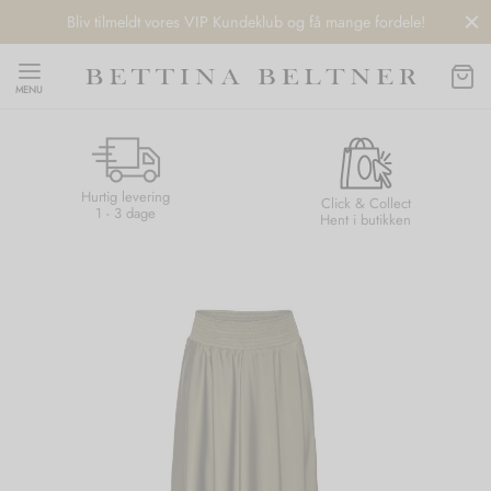
Bliv tilmeldt vores VIP Kundeklub og få mange fordele!
MENU
Hurtig levering
Back
Back
Back
Back
Click & Collect
1 - 3 dage
Hent i butikken
NDS
/ STYLES
 / STØVLER
ESSORIES
 DAY
re
er
uche
r
aler
edragt
ter
ker
nhagen Muse
er
er
r