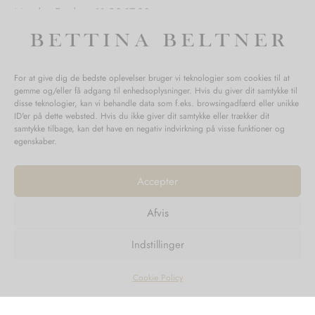
Mandag-Fredag: 11.00-17.30
Lørdag: 11.00-15.00
For at give dig de bedste oplevelser bruger vi teknologier som cookies til at
gemme og/eller få adgang til enhedsoplysninger. Hvis du giver dit samtykke til
SPØRGSMÅL WEBORDRE
disse teknologier, kan vi behandle data som f.eks. browsingadfærd eller unikke
ID'er på dette websted. Hvis du ikke giver dit samtykke eller trækker dit
BUTIK BETTINA BELTNER
samtykke tilbage, kan det have en negativ indvirkning på visse funktioner og
egenskaber.
Accepter
Afvis
Returnering
Indstillinger
Handelsvilkår
Persondata
Cookie Policy
©2023
Design'R'us