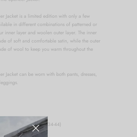
r Jacket is a limited edition with only a few
ilable in different combinations of patterned or
ur inner layer and woolen outer layer. The inner
ade of soft and comfortable satin, while the outer
made of wool to keep you warm throughout the
.
r Jacket can be worn with both pants, dresses,
 leggings.
suitable for appr. sizes 34-44)