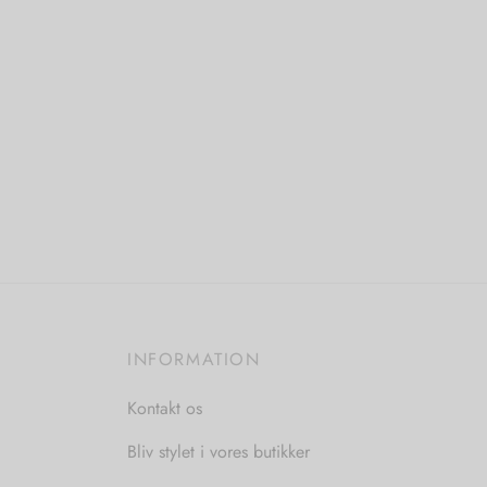
Vælg
vare
har
flere
varianter.
Mulighederne
kan
vælges
på
varesiden
INFORMATION
Kontakt os
Bliv stylet i vores butikker