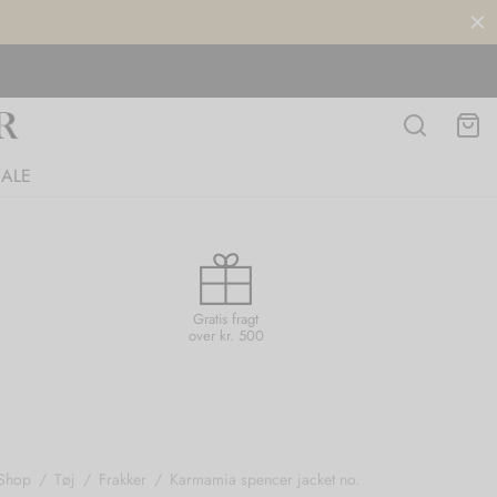
SALE
Gratis fragt
over kr. 500
Shop
/
Tøj
/
Frakker
/
Karmamia spencer jacket no.