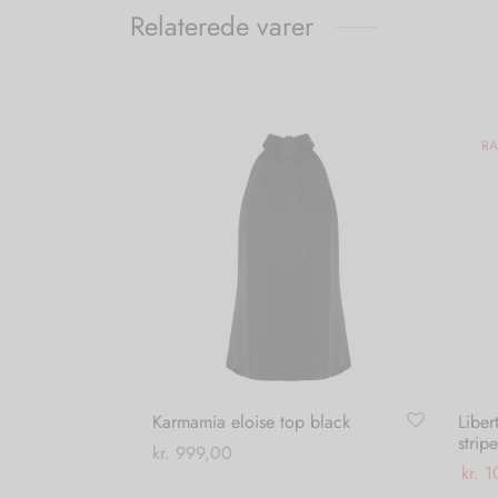
Relaterede varer
RA
Karmamia eloise top black
Liber
stripe
kr.
999,00
kr.
1
Dette
Vælg muligheder