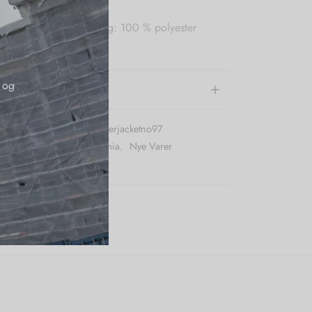
, 35 % polyester. Lining: 100 % polyester
g recycled fibers)
 og
e information
r (SKU):
Karmamiaspencerjacketno97
:
Frakker
,
Jakker
,
Karmamia
,
Nye Varer
e:
Karmamia