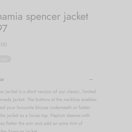
amia spencer jacket
97
,00
lager
se
r Jacket is a short version of our classic, limited
nnedy Jacket. The buttons at the neckline enables
eal your favourite blouse underneath or fasten
he jacket as a loose top. Peplum sleeves with
fles flatter the arm and add an extra hint of
 the Spencer Jacket.