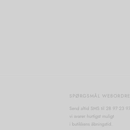
Dette
Dette
 muligheder
Vælg muligheder
vare
vare
har
har
flere
flere
varianter.
varianter.
Mulighederne
Mulighederne
kan
kan
vælges
vælges
på
på
varesiden
varesiden
SPØRGSMÅL WEBORDR
Send altid SMS til 28 97 23 9
vi svarer hurtigst muligt
i butikkens åbningstid.