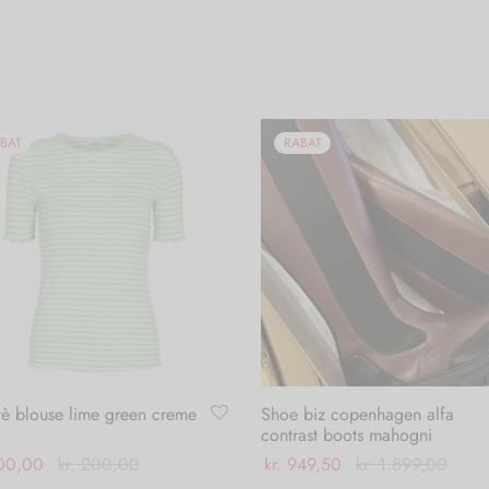
BAT
RABAT
tè blouse lime green creme
Shoe biz copenhagen alfa
contrast boots mahogni
00,00
kr.
200,00
kr.
949,50
kr.
1.899,00