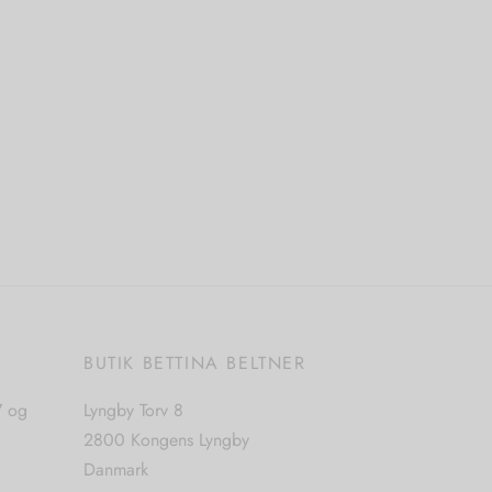
Dette
Vælg muligheder
vare
har
flere
varianter.
Mulighederne
kan
vælges
på
varesiden
E
BUTIK BETTINA BELTNER
7 og
Lyngby Torv 8
2800 Kongens Lyngby
Danmark