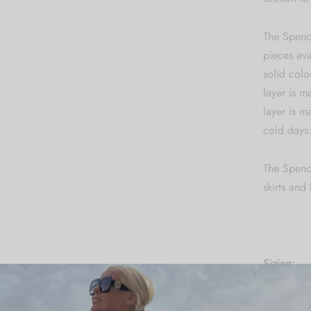
The Spence
pieces ava
solid colo
layer is m
layer is 
cold days
The Spence
skirts and
Sizing:
One size (
Dry-clean