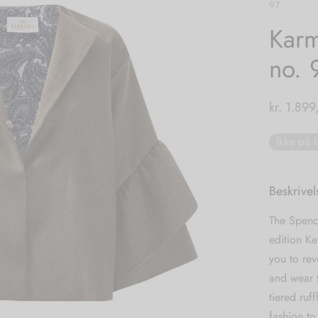
97
Karm
no. 
kr.
1.899
Ikke på 
Beskrivel
The Spence
edition Ke
you to rev
and wear t
tiered ruf
fashion to