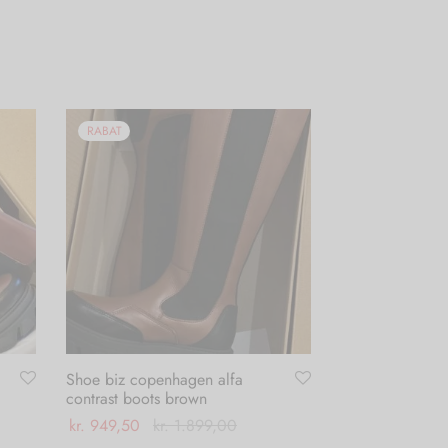
RABAT
Shoe biz copenhagen alfa
contrast boots brown
kr.
949,50
kr.
1.899,00