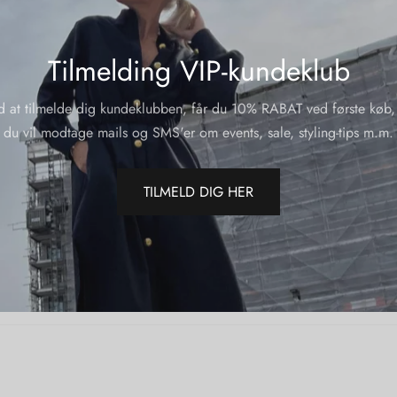
Material:
65 % wool
(containin
Tilmelding VIP-kundeklub
d at tilmelde dig kundeklubben, får du 10% RABAT ved første køb,
Yderliger
du vil modtage mails og SMS'er om events, sale, styling-tips m.m.
Varenumme
Kategorier
TILMELD DIG HER
Varemærk
Del