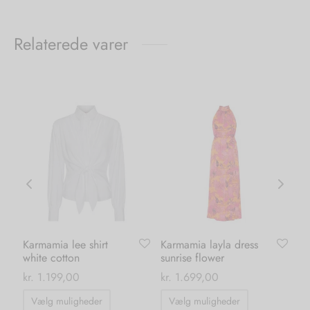
Relaterede varer
Karmamia lee shirt
Karmamia layla dress
Li
white cotton
sunrise flower
gr
kr
kr.
1.199,00
kr.
1.699,00
0
Dette
Dette
Vælg muligheder
Vælg muligheder