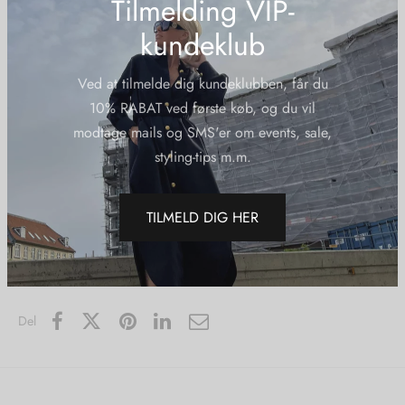
Tilmelding VIP-
Sizing:
S/M – L/XL (size guide)
kundeklub
Wash care:
Ved at tilmelde dig kundeklubben, får du
Machine washable 30 degrees
10% RABAT ved første køb, og du vil
modtage mails og SMS'er om events, sale,
Material:
styling-tips m.m.
100 % satin terylene (eco-friendly)
TILMELD DIG HER
Varenummer (SKU):
Karmamiasurishortscasablanca
Kategorier:
Karmamia
,
Nye Varer
,
Shorts
Del