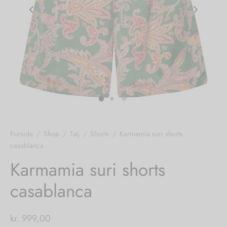
nhagen Shoes
igans
læder
ne Studios
er
ie
amia
r
eloo
Forside
/
Shop
/
Tøj
/
Shorts
/
Karmamia suri shorts
casablanca
té Essentiel
uits
Karmamia suri shorts
noer
casablanca
o
r
kr.
999,00
 Cruz
rdele