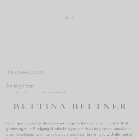
vare
vare
har
har
flere
flere
varianter.
varianter.
ter.
Mulighederne
Mulighedern
hederne
kan
kan
vælges
vælges
s
på
på
varesiden
varesiden
INFORMATION
iden
Åbningstider:
Mandag-Fredag: 11.00-17.30
Lørdag: 11.00-15.00
For at give dig de bedste oplevelser bruger vi teknologier som cookies til at
gemme og/eller få adgang til enhedsoplysninger. Hvis du giver dit samtykke til
SPØRGSMÅL WEBORDRE
disse teknologier, kan vi behandle data som f.eks. browsingadfærd eller unikke