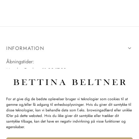
INFORMATION
Åbningstider:
Mandag-Fredag: 11.00-17.30
Lørdag: 11.00-15.00
For at give dig de bedste oplevelser bruger vi teknologier som cookies til at
gemme og/eller få adgang til enhedsoplysninger. Hvis du giver dit samtykke til
SPØRGSMÅL WEBORDRE
disse teknologier, kan vi behandle data som f.eks. browsingadfærd eller unikke
ID'er på dette websted. Hvis du ikke giver dit samtykke eller trækker dit
BUTIK BETTINA BELTNER
samtykke tilbage, kan det have en negativ indvirkning på visse funktioner og
egenskaber.