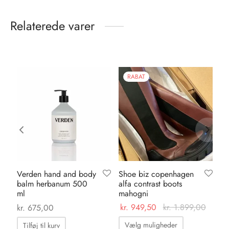
Relaterede varer
RABAT
Verden hand and body
Shoe biz copenhagen
Ve
balm herbanum 500
alfa contrast boots
wa
ml
mahogni
ml
kr.
949,50
kr.
1.899,00
kr.
675,00
kr.
Dette
Vælg muligheder
Tilføj til kurv
T