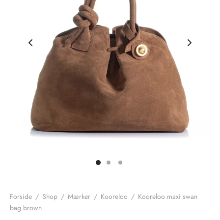
nhagen Shoes
igans
læder
ne Studios
er
ie
amia
r
eloo
té Essentiel
uits
noer
o
r
Forside
/
Shop
/
Mærker
/
Kooreloo
/
Kooreloo maxi swan
bag brown
 Cruz
rdele