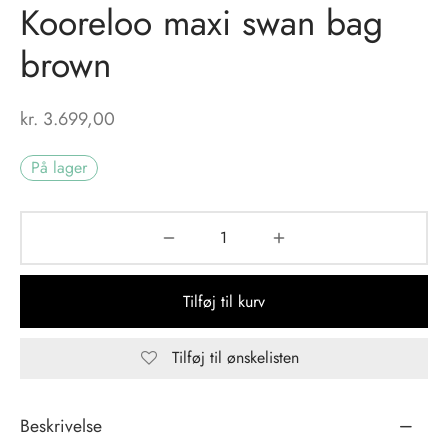
Kooreloo maxi swan bag
tröm
s
brown
nalsin
ter
kr.
3.699,00
numb
På lager
 Biz Copenhagen
shirts
e Schnoor
e
es from the atelier
ts
-50%
Tilføj til kurv
n Pioneers
Tilføj til ønskelisten
Beskrivelse