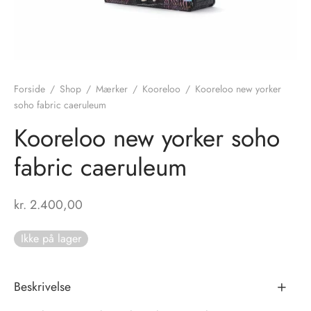
nhagen Shoes
igans
læder
ne Studios
er
Forside
/
Shop
/
Mærker
/
Kooreloo
/
Kooreloo new yorker
ie
soho fabric caeruleum
Kooreloo new yorker soho
amia
r
fabric caeruleum
eloo
té Essentiel
uits
kr.
2.400,00
noer
Ikke på lager
o
r
Beskrivelse
 Cruz
rdele