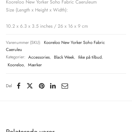
Kooreloo New Yorker Soho Fabric Caeruleum
Size (Length x Height x Width):
tröm
s
10.2 x 6.3 x 3.5 inches / 26 x 16 x 9 cm
nalsin
ter
numb
Varenummer (SKU):
Kooreloo New Yorker Soho Fabric
Caeruleu
 Biz Copenhagen
shirts
Kategorier:
Accessories
,
Black Week
,
Ikke på tilbud
,
Kooreloo
,
Mærker
e Schnoor
e
es from the atelier
ts
-50%
Del
n Pioneers