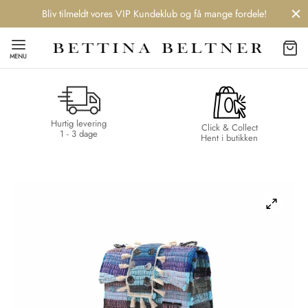
Bliv tilmeldt vores VIP Kundeklub og få mange fordele!
MENU
Hurtig levering
Back
Back
Back
Back
Click & Collect
1 - 3 dage
Hent i butikken
NDS
/ STYLES
 / STØVLER
ESSORIES
 DAY
re
er
uche
r
aler
edragt
ter
ker
nhagen Muse
er
er
r