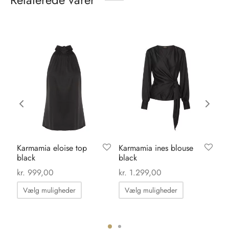
Relaterede varer
Karmamia eloise top
Karmamia ines blouse
Ka
black
black
in
kr.
999,00
kr.
1.299,00
kr.
Dette
Dette
Vælg muligheder
Vælg muligheder
vare
vare
har
har