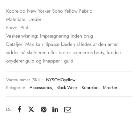
Kooreloo New Yorker Soho Yellow Fabric
tröm
s
Materiale: Læder
nalsin
ter
Farve: Pink
Vaskeanvisning: Imprægnering inden brug
numb
Detaljer: Man kan tilpasse kæden således at den enten
sidder på skulderen eller bæres som cross-body, kæde i
 Biz Copenhagen
shirts
oxyderet guld og knapper i guld
e Schnoor
e
Varenummer (SKU):
NYSOHOyellow
Kategorier:
Accessories
,
Black Week
,
Kooreloo
,
Mærker
es from the atelier
ts
-50%
n Pioneers
Del