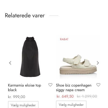
Relaterede varer
RABAT
Karmamia eloise top
Shoe biz copenhagen
Ka
black
siggy napa cream
in
0
kr.
649,50
kr.
1.299,00
kr.
999,00
kr.
Dette
Dette
Vælg muligheder
Vælg muligheder