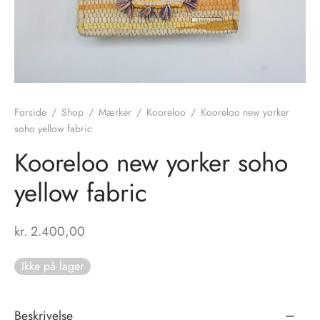
nhagen Shoes
igans
læder
ne Studios
er
ie
Forside
/
Shop
/
Mærker
/
Kooreloo
/
Kooreloo new yorker
soho yellow fabric
amia
r
Kooreloo new yorker soho
eloo
yellow fabric
té Essentiel
uits
kr.
2.400,00
noer
Ikke på lager
o
r
 Cruz
rdele
Beskrivelse