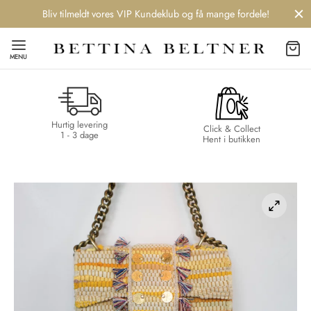
Bliv tilmeldt vores VIP Kundeklub og få mange fordele!
MENU
Hurtig levering
Back
Back
Back
Back
Click & Collect
1 - 3 dage
Hent i butikken
NDS
/ STYLES
 / STØVLER
ESSORIES
 DAY
re
er
uche
r
aler
edragt
ter
ker
nhagen Muse
er
er
r