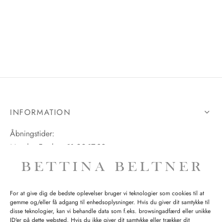
INFORMATION
Åbningstider:
Mandag-Fredag: 11.00-17.30
Lørdag: 11.00-15.00
For at give dig de bedste oplevelser bruger vi teknologier som cookies til at
gemme og/eller få adgang til enhedsoplysninger. Hvis du giver dit samtykke til
SPØRGSMÅL WEBORDRE
disse teknologier, kan vi behandle data som f.eks. browsingadfærd eller unikke
ID'er på dette websted. Hvis du ikke giver dit samtykke eller trækker dit