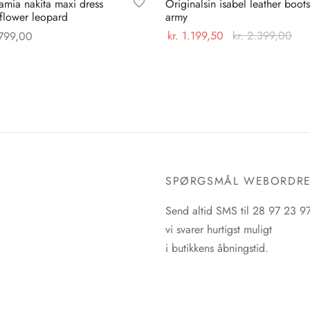
mia nakita maxi dress
Originalsin isabel leather boots
flower leopard
army
kr.
1.199,50
kr.
2.399,00
799,00
Dette
Dette
Vælg muligheder
 muligheder
vare
vare
har
har
flere
flere
varianter.
varianter.
Mulighederne
Mulighederne
kan
kan
SPØRGSMÅL WEBORDR
vælges
vælges
på
på
Send altid SMS til 28 97 23 9
varesiden
varesiden
vi svarer hurtigst muligt
i butikkens åbningstid.