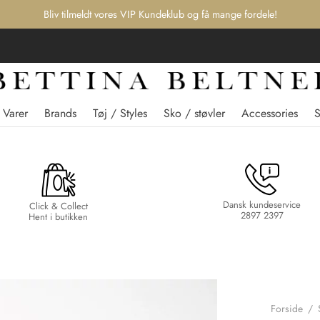
Bliv tilmeldt vores VIP Kundeklub og få mange fordele!
 Varer
Brands
Tøj / Styles
Sko / støvler
Accessories
Dansk kundeservice
Click & Collect
2897 2397
Hent i butikken
Forside
/