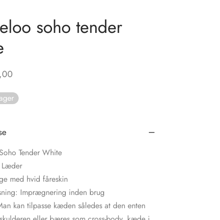
eloo soho tender
e
,00
lager
se
Soho Tender White
: Læder
ge med hvid fåreskin
sning: Imprægnering inden brug
Man kan tilpasse kæden således at den enten
 skulderen eller bæres som cross-body, kæde i