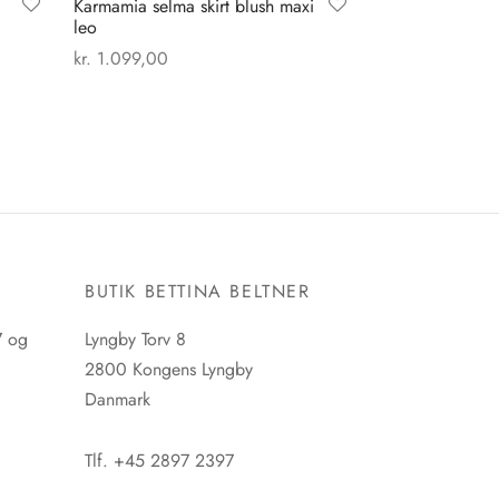
Karmamia selma skirt blush maxi
leo
kr.
1.099,00
Tilføj til kurv
E
BUTIK BETTINA BELTNER
7 og
Lyngby Torv 8
2800 Kongens Lyngby
Danmark
Tlf. +45 2897 2397
CVR. nr. 42483397