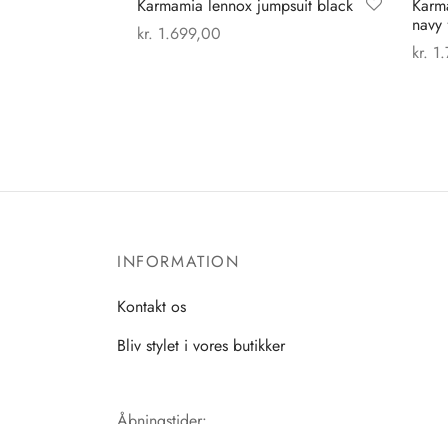
Karmamia lennox jumpsuit black
Karma
navy 
kr.
1.699,00
kr.
1.
Dette
Vælg muligheder
Vælg
vare
har
flere
varianter.
Mulighederne
kan
vælges
INFORMATION
på
varesiden
Kontakt os
Bliv stylet i vores butikker
Åbningstider:
Mandag-Fredag: 11.00-17.30