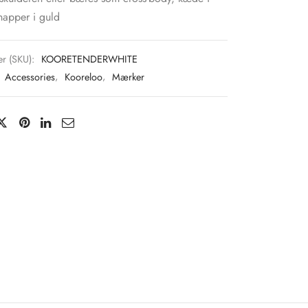
napper i guld
r (SKU):
KOORETENDERWHITE
:
Accessories
,
Kooreloo
,
Mærker