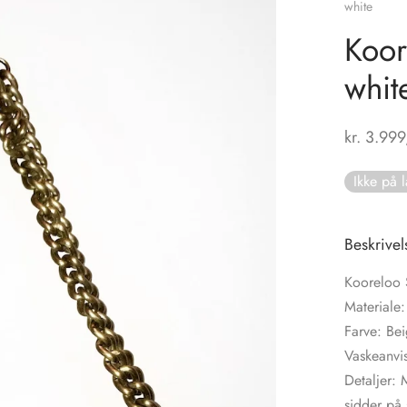
white
Koor
whit
kr.
3.999
Ikke på 
Beskrivel
Kooreloo 
Materiale
Farve: Bei
Vaskeanvi
Detaljer: 
sidder på