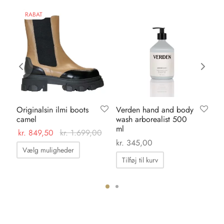
RABAT
Originalsin ilmi boots
Verden hand and body
Ka
camel
wash arborealist 500
da
ml
kr.
849,50
kr.
1.699,00
kr.
kr.
345,00
Dette
Vælg muligheder
vare
Tilføj til kurv
har
flere
ter.
varianter.
hederne
Mulighederne