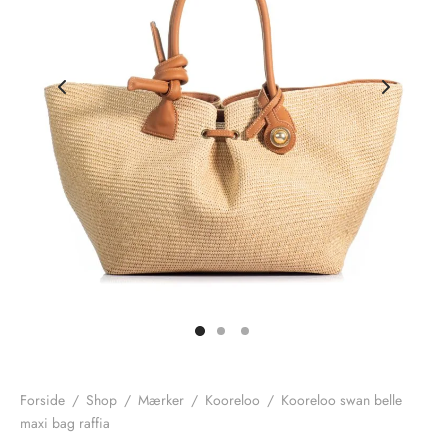
nhagen Shoes
igans
læder
ne Studios
er
ie
amia
r
eloo
té Essentiel
uits
noer
o
r
Forside
/
Shop
/
Mærker
/
Kooreloo
/
Kooreloo swan belle
maxi bag raffia
 Cruz
rdele