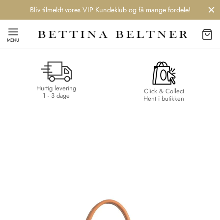
Bliv tilmeldt vores VIP Kundeklub og få mange fordele!
MENU
Hurtig levering
Back
Back
Back
Back
Click & Collect
1 - 3 dage
Hent i butikken
NDS
/ STYLES
 / STØVLER
ESSORIES
 DAY
re
er
uche
r
aler
edragt
ter
ker
nhagen Muse
er
er
r