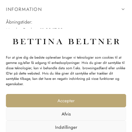
INFORMATION
Åbningstider:
Mandag-Fredag: 11.00-17.30
Lørdag: 11.00-15.00
For at give dig de bedste oplevelser bruger vi teknologier som cookies til at
gemme og/eller få adgang til enhedsoplysninger. Hvis du giver dit samtykke til
SPØRGSMÅL WEBORDRE
disse teknologier, kan vi behandle data som f.eks. browsingadfærd eller unikke
ID'er på dette websted. Hvis du ikke giver dit samtykke eller trækker dit
BUTIK BETTINA BELTNER
samtykke tilbage, kan det have en negativ indvirkning på visse funktioner og
egenskaber.
Accepter
Afvis
Returnering
Indstillinger
Handelsvilkår