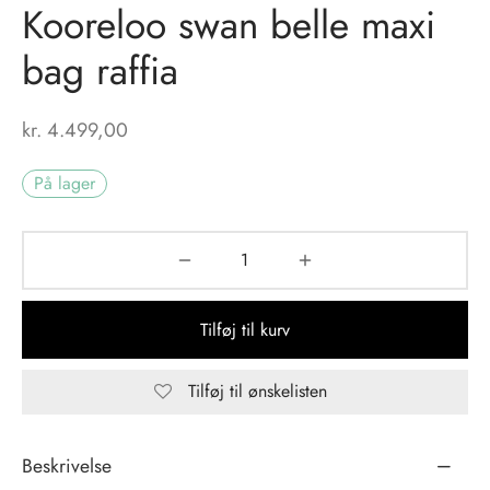
Kooreloo swan belle maxi
tröm
s
bag raffia
nalsin
ter
kr.
4.499,00
numb
På lager
 Biz Copenhagen
shirts
e Schnoor
e
es from the atelier
ts
-50%
Tilføj til kurv
n Pioneers
Tilføj til ønskelisten
Beskrivelse