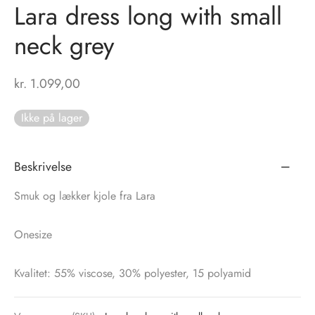
Lara dress long with small
tröm
s
neck grey
nalsin
ter
kr.
1.099,00
numb
Ikke på lager
 Biz Copenhagen
shirts
Beskrivelse
e Schnoor
e
Smuk og lækker kjole fra Lara
es from the atelier
ts
-50%
Onesize
n Pioneers
Kvalitet: 55% viscose, 30% polyester, 15 polyamid