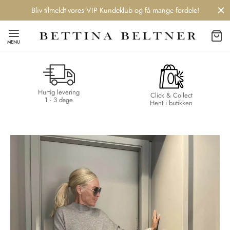
Bliv tilmeldt vores VIP Kundeklub og få mange fordele!
MENU
Hurtig levering
Back
Back
Back
Back
Click & Collect
1 - 3 dage
Hent i butikken
NDS
/ STYLES
 / STØVLER
ESSORIES
 DAY
re
er
uche
r
aler
edragt
ter
ker
nhagen Muse
er
er
r