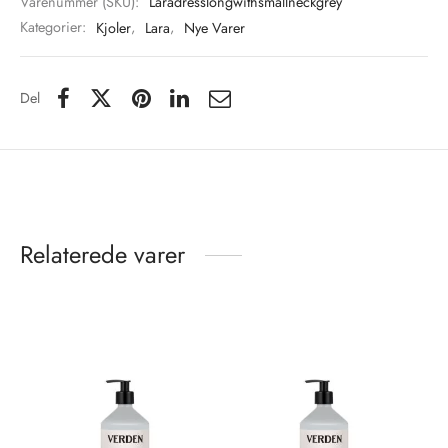
Varenummer (SKU):
Laradresslongwithsmallneckgrey
Kategorier:
Kjoler
,
Lara
,
Nye Varer
Del
Relaterede varer