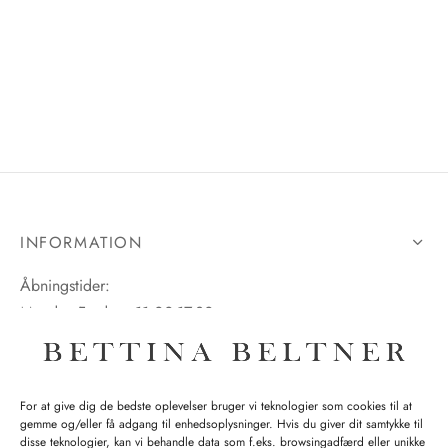
INFORMATION
Åbningstider:
Mandag-Fredag: 11.00-17.30
Lørdag: 11.00-15.00
For at give dig de bedste oplevelser bruger vi teknologier som cookies til at
gemme og/eller få adgang til enhedsoplysninger. Hvis du giver dit samtykke til
SPØRGSMÅL WEBORDRE
disse teknologier, kan vi behandle data som f.eks. browsingadfærd eller unikke