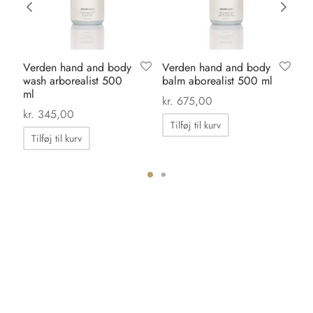
Verden hand and body
Verden hand and body
Ka
wash arborealist 500
balm aborealist 500 ml
pa
ml
ma
kr.
675,00
kr.
345,00
kr.
Tilføj til kurv
Tilføj til kurv
ter.
hederne
s
iden