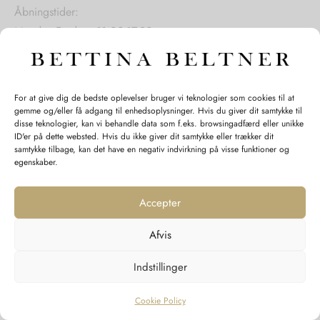
Åbningstider:
Mandag-Fredag: 11.00-17.30
Lørdag: 11.00-15.00
For at give dig de bedste oplevelser bruger vi teknologier som cookies til at
gemme og/eller få adgang til enhedsoplysninger. Hvis du giver dit samtykke til
SPØRGSMÅL WEBORDRE
disse teknologier, kan vi behandle data som f.eks. browsingadfærd eller unikke
ID'er på dette websted. Hvis du ikke giver dit samtykke eller trækker dit
BUTIK BETTINA BELTNER
samtykke tilbage, kan det have en negativ indvirkning på visse funktioner og
egenskaber.
Accepter
Afvis
Returnering
Indstillinger
Handelsvilkår
Persondata
Cookie Policy