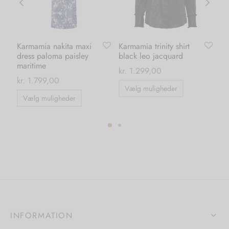
Karmamia nakita maxi
Karmamia trinity shirt
Ka
dress paloma paisley
black leo jacquard
po
maritime
kr.
1.299,00
kr.
kr.
1.799,00
Dette
Vælg muligheder
Dette
vare
Vælg muligheder
vare
har
har
flere
flere
ter.
varianter.
varianter.
hederne
Mulighedern
Mulighederne
kan
kan
s
vælges
vælges
på
på
iden
varesiden
INFORMATION
varesiden