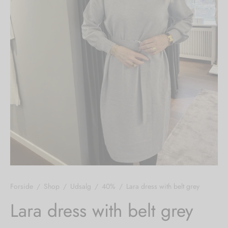
dian Classics
igans
læder
nhagen Muse
er
nhagen Shoes
ie
ne Studios
r
the detail
uits
noer
Forside
/
Shop
/
Udsalg
/
40%
/
Lara dress with belt grey
of Denmark
r
Lara dress with belt grey
amia
rdele