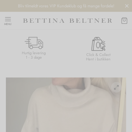
Bliv tilmeldt vores VIP Kundeklub og få mange fordele!
MENU
Hurtig levering
Back
Back
Back
Back
Click & Collect
1 - 3 dage
Hent i butikken
NDS
/ STYLES
 / STØVLER
ESSORIES
 DAY
re
er
uche
r
aler
edragt
ter
ker
nhagen Muse
er
er
r