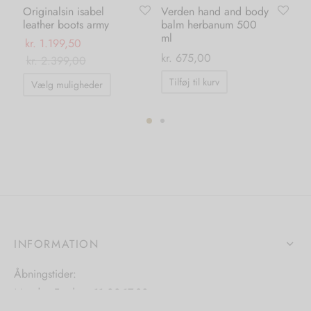
Originalsin isabel
Verden hand and body
Ka
leather boots army
balm herbanum 500
po
ml
kr.
1.199,50
kr.
kr.
675,00
kr.
2.399,00
Dette
Tilføj til kurv
Vælg muligheder
vare
har
flere
ter.
varianter.
hederne
Mulighederne
kan
s
vælges
på
iden
INFORMATION
varesiden
Åbningstider:
Mandag-Fredag: 11.00-17.30