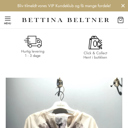
Bliv tilmeldt vores VIP Kundeklub og få mange fordele!
MENU
Hurtig levering
Back
Back
Back
Back
Click & Collect
1 - 3 dage
Hent i butikken
NDS
/ STYLES
 / STØVLER
ESSORIES
 DAY
re
er
uche
r
aler
edragt
ter
ker
nhagen Muse
er
er
r