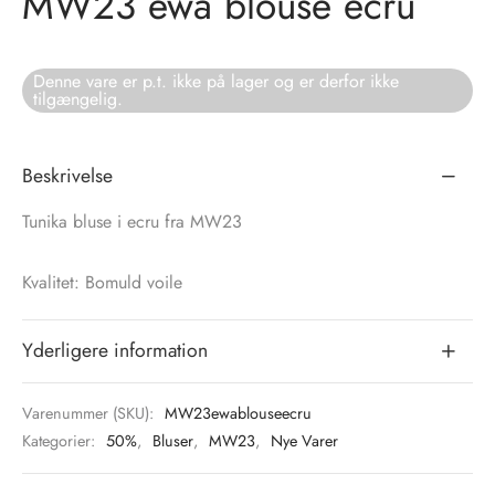
MW23 ewa blouse ecru
tröm
s
Denne vare er p.t. ikke på lager og er derfor ikke
tilgængelig.
nalsin
ter
numb
Beskrivelse
 Biz Copenhagen
shirts
Tunika bluse i ecru fra MW23
e Schnoor
e
Kvalitet: Bomuld voile
es from the atelier
ts
-50%
Yderligere information
n Pioneers
Varenummer (SKU):
MW23ewablouseecru
Kategorier:
50%
,
Bluser
,
MW23
,
Nye Varer