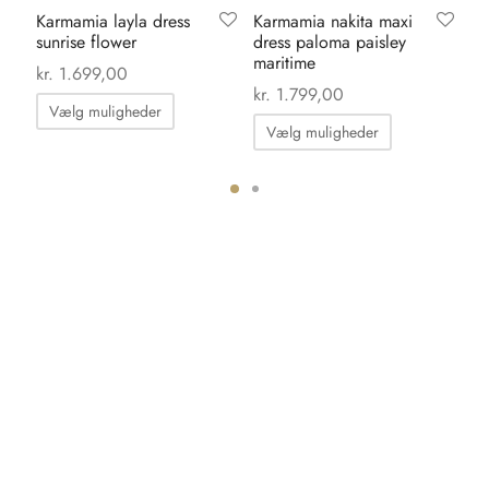
Karmamia layla dress
Karmamia nakita maxi
Ka
sunrise flower
dress paloma paisley
pa
maritime
ma
kr.
1.699,00
kr.
1.799,00
kr.
Dette
Vælg muligheder
Dette
vare
Vælg muligheder
vare
har
har
flere
flere
ter.
varianter.
varianter.
hederne
Mulighederne
Mulighedern
kan
kan
s
vælges
vælges
på
på
iden
varesiden
varesiden