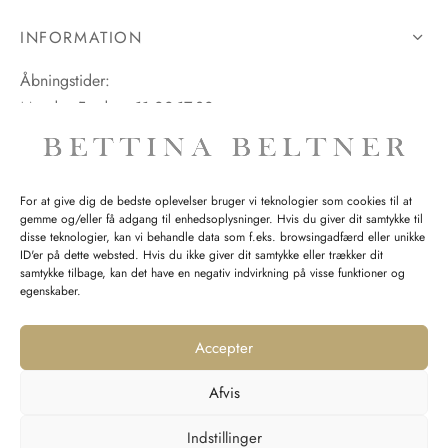
INFORMATION
Åbningstider:
Mandag-Fredag: 11.00-17.30
Lørdag: 11.00-15.00
For at give dig de bedste oplevelser bruger vi teknologier som cookies til at
gemme og/eller få adgang til enhedsoplysninger. Hvis du giver dit samtykke til
SPØRGSMÅL WEBORDRE
disse teknologier, kan vi behandle data som f.eks. browsingadfærd eller unikke
ID'er på dette websted. Hvis du ikke giver dit samtykke eller trækker dit
BUTIK BETTINA BELTNER
samtykke tilbage, kan det have en negativ indvirkning på visse funktioner og
egenskaber.
Accepter
Afvis
Returnering
Indstillinger
Handelsvilkår