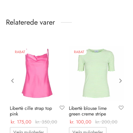
Relaterede varer
RABAT
RABAT
Libertè cille strap top
Libertè blouse lime
Ve
pink
green creme stripe
ba
kr.
175,00
kr.
350,00
kr.
100,00
kr.
200,00
kr.
Dette
Dette
Vælg muligheder
Vælg muligheder
T