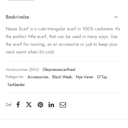
tröm
s
Beskrivelse
nalsin
ter
Nessa Scarf is a cute triangular scarf in 100% cashmere. It’s
the perfect little scarf, that can be used in many ways. Use
numb
the scarf for running, as an accessorie or just to keep your
neck warm when it’s cold.
 Biz Copenhagen
shirts
e Schnoor
e
Varenummer (SKU):
Otaynessascarfnest
Kategorier:
Accessories
,
Black Week
,
Nye Varer
,
O'Tay
,
es from the atelier
ts
-50%
Tørklæder
n Pioneers
Del