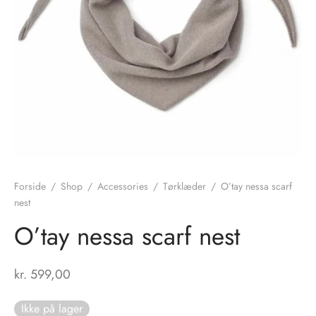
nhagen Shoes
igans
læder
ne Studios
er
ie
amia
r
eloo
Forside
/
Shop
/
Accessories
/
Tørklæder
/
O’tay nessa scarf
nest
té Essentiel
uits
O’tay nessa scarf nest
noer
kr.
599,00
o
r
Ikke på lager
 Cruz
rdele