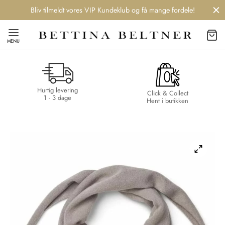
Bliv tilmeldt vores VIP Kundeklub og få mange fordele!
MENU
Hurtig levering
Back
Back
Back
Back
Click & Collect
1 - 3 dage
Hent i butikken
NDS
/ STYLES
 / STØVLER
ESSORIES
 DAY
re
er
uche
r
aler
edragt
ter
ker
nhagen Muse
er
er
r