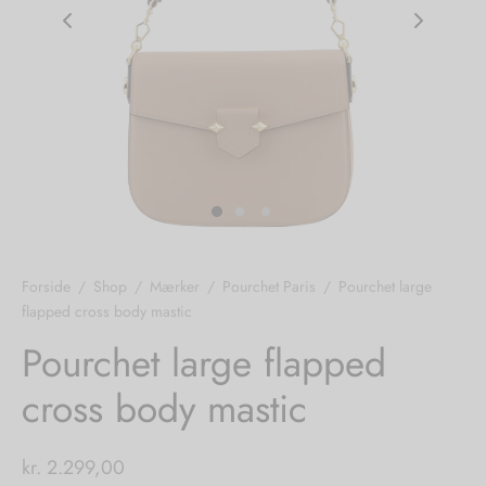
nhagen Shoes
igans
læder
ne Studios
er
ie
amia
r
eloo
Forside
/
Shop
/
Mærker
/
Pourchet Paris
/
Pourchet large
flapped cross body mastic
té Essentiel
uits
Pourchet large flapped
noer
cross body mastic
o
r
kr.
2.299,00
 Cruz
rdele