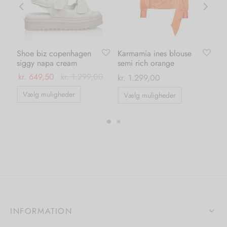
Shoe biz copenhagen
Karmamia ines blouse
Ka
siggy napa cream
semi rich orange
sn
kr.
649,50
kr.
1.299,00
kr.
1.299,00
kr.
Dette
Dette
Vælg muligheder
Vælg muligheder
vare
vare
har
har
flere
flere
varianter.
ter.
varianter.
Mulighederne
hederne
Mulighedern
kan
kan
vælges
s
vælges
på
på
INFORMATION
varesiden
iden
varesiden