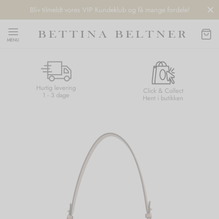
Bliv tilmeldt vores VIP Kundeklub og få mange fordele!
MENU
Hurtig levering
Back
Back
Back
Back
Click & Collect
1 - 3 dage
Hent i butikken
NDS
/ STYLES
 / STØVLER
ESSORIES
 DAY
re
er
uche
r
aler
edragt
ter
ker
nhagen Muse
er
er
r