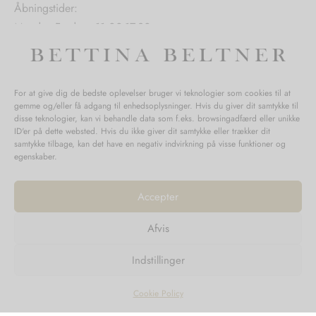
Åbningstider:
Mandag-Fredag: 11.00-17.30
Lørdag: 11.00-15.00
For at give dig de bedste oplevelser bruger vi teknologier som cookies til at
gemme og/eller få adgang til enhedsoplysninger. Hvis du giver dit samtykke til
SPØRGSMÅL WEBORDRE
disse teknologier, kan vi behandle data som f.eks. browsingadfærd eller unikke
ID'er på dette websted. Hvis du ikke giver dit samtykke eller trækker dit
BUTIK BETTINA BELTNER
samtykke tilbage, kan det have en negativ indvirkning på visse funktioner og
egenskaber.
Accepter
Afvis
Returnering
Indstillinger
Handelsvilkår
Persondata
Cookie Policy