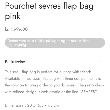
Pourchet sevres flap bag
tröm
s
pink
nalsin
ter
kr.
1.999,00
numb
Denne vare er p.t. ikke på lager og er derfor ikke
tilgængelig.
 Biz Copenhagen
shirts
e Schnoor
e
Beskrivelse
es from the atelier
ts
-50%
This small flap bag is perfect for outings with friends.
Available in two sizes, this bag with three compartments is
n Pioneers
the solution to bring order to your business. The pretty clasp
with refined design is emblematic of the line “SEVRES”.
Dimensions : 20 x 15.5 x 7.5 cm