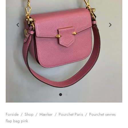
nhagen Shoes
igans
læder
ne Studios
er
ie
amia
r
eloo
té Essentiel
uits
noer
o
r
Forside
/
Shop
/
Mærker
/
Pourchet Paris
/
Pourchet sevres
flap bag pink
 Cruz
rdele