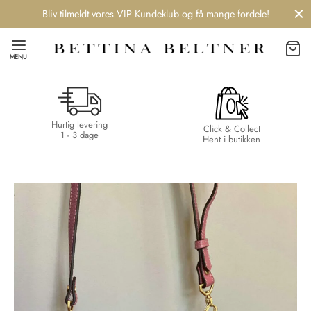
Bliv tilmeldt vores VIP Kundeklub og få mange fordele!
MENU
Hurtig levering
Back
Back
Back
Back
Click & Collect
1 - 3 dage
Hent i butikken
NDS
/ STYLES
 / STØVLER
ESSORIES
 DAY
re
er
uche
r
aler
edragt
ter
ker
nhagen Muse
er
er
r