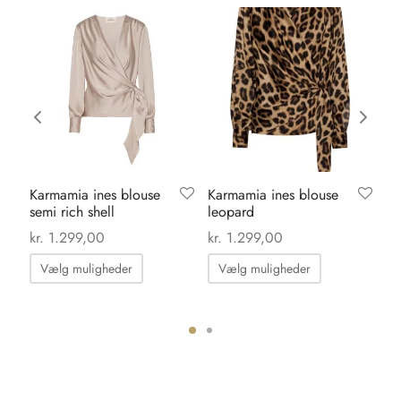
Karmamia ines blouse
Karmamia ines blouse
Sh
semi rich shell
leopard
al
ma
kr.
1.299,00
kr.
1.299,00
kr
Dette
Dette
Vælg muligheder
Vælg muligheder
vare
vare
har
har
flere
flere
ter.
varianter.
varianter.
hederne
Mulighederne
Mulighedern