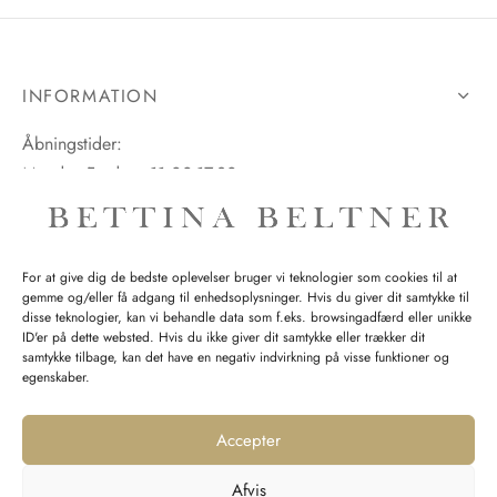
INFORMATION
Åbningstider:
Mandag-Fredag: 11.00-17.30
Lørdag: 11.00-15.00
For at give dig de bedste oplevelser bruger vi teknologier som cookies til at
gemme og/eller få adgang til enhedsoplysninger. Hvis du giver dit samtykke til
SPØRGSMÅL WEBORDRE
disse teknologier, kan vi behandle data som f.eks. browsingadfærd eller unikke
ID'er på dette websted. Hvis du ikke giver dit samtykke eller trækker dit
BUTIK BETTINA BELTNER
samtykke tilbage, kan det have en negativ indvirkning på visse funktioner og
egenskaber.
Accepter
Afvis