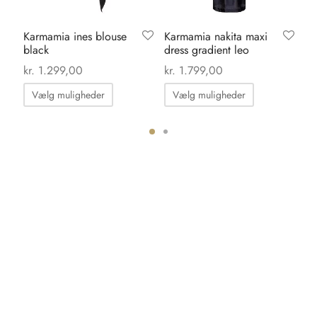
Karmamia ines blouse
Karmamia nakita maxi
Ka
black
dress gradient leo
se
kr.
1.299,00
kr.
1.799,00
kr.
Dette
Dette
Vælg muligheder
Vælg muligheder
vare
vare
har
har
flere
flere
ter.
varianter.
varianter.
hederne
Mulighederne
Mulighedern
kan
kan
s
vælges
vælges
på
på
iden
varesiden
varesiden