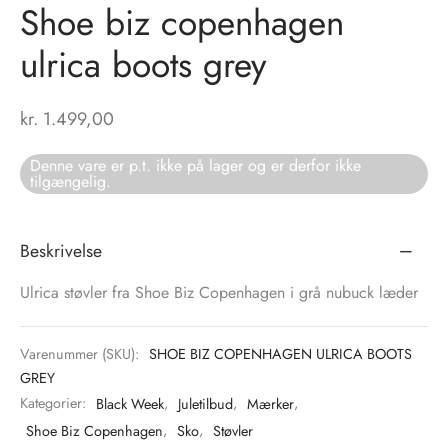
Shoe biz copenhagen
tröm
s
ulrica boots grey
nalsin
ter
kr.
1.499,00
numb
Denne vare er p.t. ikke på lager og er derfor ikke
tilgængelig.
 Biz Copenhagen
shirts
e Schnoor
e
Beskrivelse
es from the atelier
ts
-50%
Ulrica støvler fra Shoe Biz Copenhagen i grå nubuck læder
n Pioneers
Varenummer (SKU):
SHOE BIZ COPENHAGEN ULRICA BOOTS
GREY
Kategorier:
Black Week
,
Juletilbud
,
Mærker
,
Shoe Biz Copenhagen
,
Sko
,
Støvler