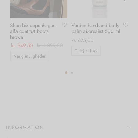
Shoe biz copenhagen
Verden hand and body
No
alfa contrast boots
balm aborealist 500 ml
bo
brown
kr
kr.
675,00
kr.
949,50
kr.
1.899,00
Tilføj til kurv
Dette
Vælg muligheder
vare
har
flere
varianter.
Mulighederne
kan
vælges
på
INFORMATION
varesiden