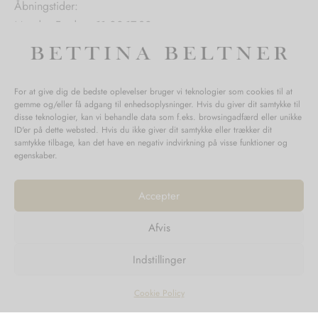
Åbningstider:
Mandag-Fredag: 11.00-17.30
Lørdag: 11.00-15.00
For at give dig de bedste oplevelser bruger vi teknologier som cookies til at
gemme og/eller få adgang til enhedsoplysninger. Hvis du giver dit samtykke til
SPØRGSMÅL WEBORDRE
disse teknologier, kan vi behandle data som f.eks. browsingadfærd eller unikke
ID'er på dette websted. Hvis du ikke giver dit samtykke eller trækker dit
BUTIK BETTINA BELTNER
samtykke tilbage, kan det have en negativ indvirkning på visse funktioner og
egenskaber.
Accepter
Afvis
Returnering
Indstillinger
Handelsvilkår
Persondata
Cookie Policy