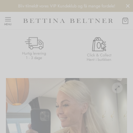
Bliv tilmeldt vores VIP Kundeklub og få mange fordele!
MENU
Hurtig levering
Back
Back
Back
Back
Click & Collect
1 - 3 dage
Hent i butikken
NDS
/ STYLES
 / STØVLER
ESSORIES
 DAY
re
er
uche
r
aler
edragt
ter
ker
nhagen Muse
er
er
r